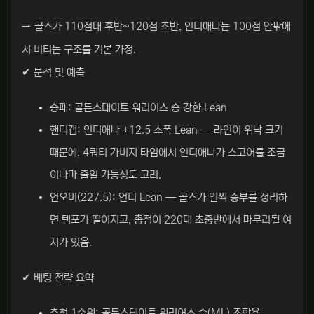
→ 골스가 110점대 후반~120점 초반, 인디애나는 100점 안팎에
서 버티는 구조를 기본 가정.
✔ 분석 및 예측
승패: 골든스테이트 워리어스 승 강한 Lean
핸디캡: 인디애나 +12.5 소폭 Lean — 라인이 워낙 크기
때문에, 4쿼터 가비지 타임에서 인디애나가 스코어를 조금
이나마 줄일 가능성도 고려.
언오버(227.5): 언더 Lean — 골스가 일찍 승부를 정리하
면 템포가 떨어지고, 총점이 220대 초중반에서 마무리될 여
지가 있음.
✔ 베팅 전략 요약
추천 1순위: 골든스테이트 워리어스 승(ML) 조합용