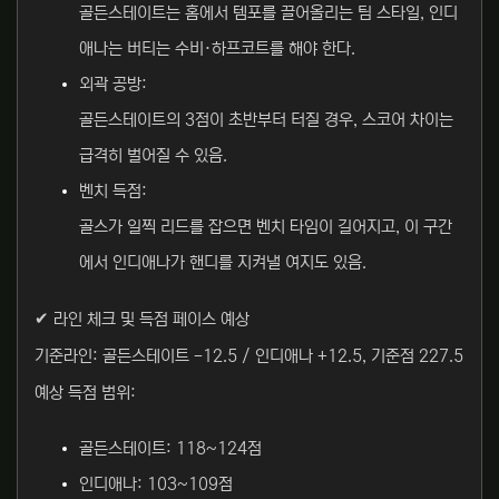
골든스테이트는 홈에서 템포를 끌어올리는 팀 스타일, 인디
애나는 버티는 수비·하프코트를 해야 한다.
외곽 공방:
골든스테이트의 3점이 초반부터 터질 경우, 스코어 차이는
급격히 벌어질 수 있음.
벤치 득점:
골스가 일찍 리드를 잡으면 벤치 타임이 길어지고, 이 구간
에서 인디애나가 핸디를 지켜낼 여지도 있음.
✔ 라인 체크 및 득점 페이스 예상
기준라인: 골든스테이트 -12.5 / 인디애나 +12.5, 기준점 227.5
예상 득점 범위:
골든스테이트: 118~124점
인디애나: 103~109점