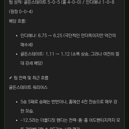
팀 성적: 골든스테이트 5-0-5 (홈 4-0-0) / 인디애나 1-0-8
(원정 0-0-4)
배당 흐름:
인디애나: 6.75 → 6.25 (극단적인 언더독이지만 약간의
매수세)
골든스테이트: 1.11 → 1.12 (소폭 상승, 그러나 여전히 절
대 강세 배당)
✔ 팀 전력 및 최근 흐름
골든스테이트 워리어스
5승 5패로 승패는 반반이나, 홈에선 4전 전승으로 매우 강
한 모습.
-12.5라는 더블디짓 핸디는 전력·폼·홈 어드밴티지까지 모