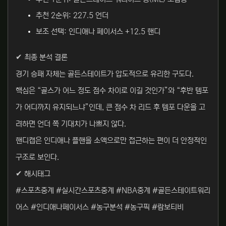
추천 2순위: 227.5 언더
보조 선택: 인디애나 페이서스 +12.5 핸디
✔ 최종 분석 결론
경기 승패 자체는 골든스테이트가 압도적으로 유리한 구도다.
핵심은 “골스가 어느 정도 점수 차이로 이길 것인가”와 “후반 템포
가 어디까지 유지되느냐”인데, 큰 점수 차 리드 후 템포 다운을 고
려하면 언더 쪽 기대치가 나쁘지 않다.
핸디캡은 인디애나 플핸을 소액으로만 접근하는 편이 더 안정적인
구조로 보인다.
✔ 해시태그
#스포츠중계 #실시간스포츠중계 #NBA중계 #골든스테이트워리
어스 #인디애나페이서스 #농구분석 #농구픽 #람보티비