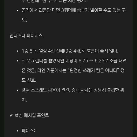
두 감안해 “한 수 위”라는 시장 평가.
공격에서 리듬만 타면 3쿼터에 승부가 벌어질 수도 있는 구
도.
인디애나 페이서스
1승 8패, 원정 4전 전패(0승 4패)로 흐름이 좋지 않다.
+12.5 핸디를 받았지만 배당이 6.75 → 6.25로 조금 내려
온 것은, 라인 기준에서는 “완전한 쓰레기 팀은 아니다” 정
도 신호.
결국 스프레드 싸움이 관건. 승패 자체는 상당히 불리한 위
치.
✔ 핵심 매치업 포인트
페이스: