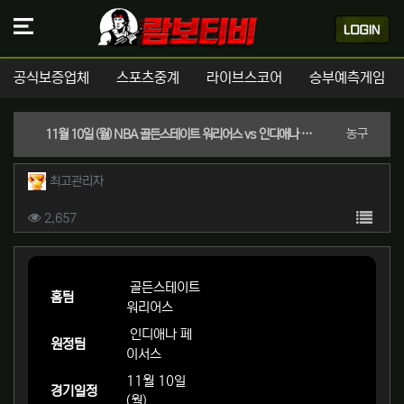
공식보증업체
스포츠중계
라이브스코어
승부예측게임
분류
농구
11월 10일 (월) NBA 골든스테이트 워리어스 vs 인디애나 페이서스 경기분석 | 실시간 스포츠중계
작성자 정보
작성
최고관리자
컨텐츠 정보
목록
조회
2,657
본문
골든스테이트
홈팀
워리어스
인디애나 페
원정팀
이서스
11월 10일
경기일정
(월)