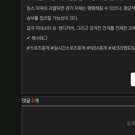
킹스 외곽이 과열되면 경기 자체는 팽팽해질 수 있으나, 평균
승부를 정리할 가능성이 크다.
결국 미네소타 승·핸디커버, 그리고 공격전 전개를 전제한 오
✔ 해시태그
#스포츠중계 #실시간스포츠중계 #NBA중계 #새크라멘토킹
관련자료
댓글
0
개
등록