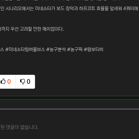
적인 시나리오에서는 미네소타가 보드 장악과 하프코트 효율을 앞세워 4쿼터에
버까지 우선 고려할 만한 매치업이다.
스 #미네소타팀버울브스 #농구분석 #농구픽 #람보티비
0
0
추천
비추천
된 댓글이 없습니다.