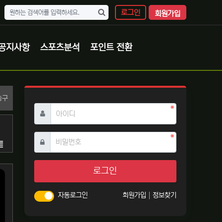
로그인
회원가입
공지사항
스포츠분석
포인트 전환
분류
농구
필수
아이디
필수
비밀번호
목록
로그인
자동로그인
회원가입
정보찾기