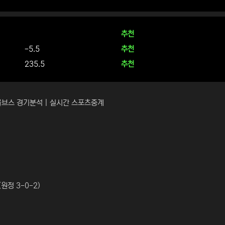
추천
-5.5
추천
235.5
추천
버울브스 경기분석 | 실시간 스포츠중계
(원정 3-0-2)