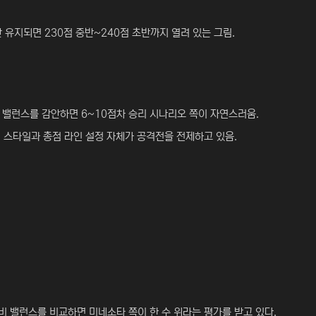
만 유지되면 230점 중반~240점 초반까지 열려 있는 그림.
적인 밸런스를 감안하면 6~10점차 승리 시나리오 쪽이 자연스러움.
두 팀 스타일과 총점 라인 설정 자체가 공격전을 전제하고 있음.
비 밸런스를 비교하면 미네소타 쪽이 한 수 위라는 평가를 받고 있다.