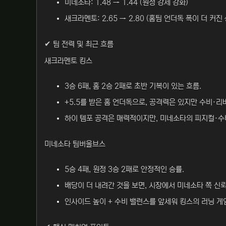
미네소타: 1.48 → 1.44 (원정 강세 강화)
새크라멘토: 2.65 → 2.80 (홈팀 언더독 폭이 더 커진
✔ 팀 전력 및 최근 흐름
새크라멘토 킹스
3승 6패, 홈 2승 2패로 초반 기복이 있는 흐름.
+5.5를 받은 홈 언더독으로, 공격력은 있지만 수비·
하이 템포 공격은 매력적이지만, 미네소타의 피지컬·수
미네소타 팀버울브스
5승 4패, 원정 3승 2패로 안정적인 승률.
배당이 더 내려간 것을 보면, 시장에서 미네소타 쪽 신
인사이드 높이 + 수비 밸런스를 앞세워 킹스의 러닝 게