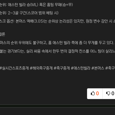
순위: 애스턴 빌라 승(ML) 혹은 홈팀 무패(승+무)
순위: 2~3골 구간(스코어 범위 베팅 시)
크 옵션: 본머스 역배(3.05)는 순위상 논리성은 있지만, 원정 변수 감안 시 
결론
스의 순위 우위에도 불구하고, 홈 애스턴 빌라 쪽에 좀 더 무게를 두고 있다.
붙는 경기보다는, 실리 싸움 속에서 한두 번의 결정적 찬스를 어느 팀이 살리느
#실시간스포츠중계 #해외축구중계 #축구중계 #애스턴빌라 #본머스 #축구
0
0
추천
비