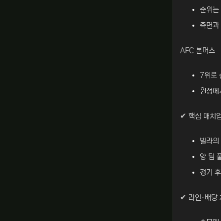
순위는 
측면과 
AFC 본머스
7위로 
원정에서
✔ 핵심 매치
빌라의 
양 팀 
경기 후
✔ 라인·배당 