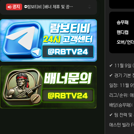
공지
⛔람보티비 [배너 제휴 및 공식 입점 문의 안내]
⛔람보티비 [포인트: 상품전환 및 제휴전환 안내]
⛔람보티비 [정회원 등급UP! 안내사항]
승무패
⛔람보티비 [채팅방 이용시 주의사항]
핸디캡
⛔람보티비 [공식보증업체 안내]
오버/언
✔ 11월 9일
✔ 경기 기본 
일정: 11월 9
리그/순위: 애
배당(승무패): 
✔ 팀 전력 및
애스턴 빌라 F