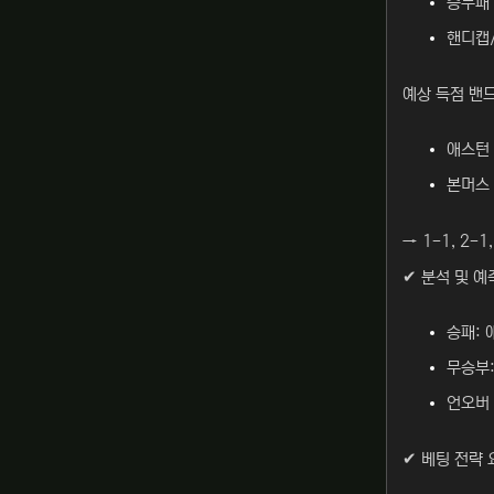
승무패 
핸디캡/
예상 득점 밴드
애스턴 
본머스 
→ 1-1, 2-
✔ 분석 및 예
승패: 
무승부:
언오버 
✔ 베팅 전략 