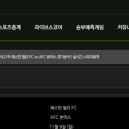
스포츠중계
라이브스코어
승부예측게임
커뮤
 ENG PR 애스턴 빌라 FC vs AFC 본머스 경기분석 | 실시간 스포츠중계
정보
작성
자
정보
애스턴 빌라 FC
AFC 본머스
11월 9일 (일)