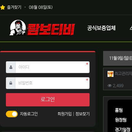
상단 네비
즐겨찾기
08월 08일(토)
메인 메뉴
로고
공식보증업체
11월 9일 (일)
필수
아이디
작성자 
최고관리
필수
비밀번호
컨텐츠 
조회
2,499
본문
로그인
홈팀
자동로그인
회원가입
정보찾기
원정팀
경기일정