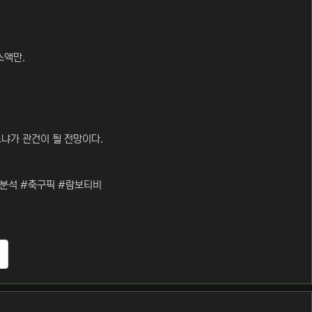
소액만.
냐가 관건이 될 전망이다.
분석 #축구픽 #람보티비
추천