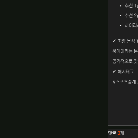
추천 1
추천 2
하이리스
✔ 최종 분석 
북메이커는 본머
공격적으로 맞
✔ 해시태그
#스포츠중계 
관련자료
댓글
0
개