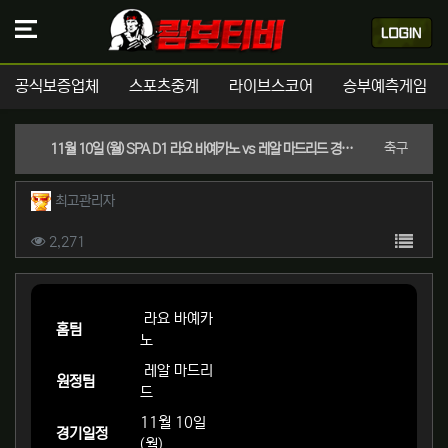
공식보증업체
스포츠중계
라이브스코어
승부예측게임
분류
축구
11월 10일 (월) SPA D1 라요 바예카노 vs 레알 마드리드 경기분석 | 실시간 스포츠중계
작성자 정보
작성
최고관리자
컨텐츠 정보
목록
조회
2,271
본문
라요 바예카
홈팀
노
레알 마드리
원정팀
드
11월 10일
경기일정
(월)