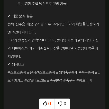
를 반영한 조합 방식으로 고려 가능.
✔ 최종 분석 결론
전력·선수층·배당 구조를 모두 고려하면 라요가 이변을 연출하기
엔 조건이 까다롭다.
라요가 활동량과 압박으로 버텨도, 풀타임 기준 레알의 개인 기량
과 세트피스/연계가 최소 2골 이상을 만들어낼 가능성이 높은 매
치업이다.
✔ 해시태그
#스포츠중계 #실시간스포츠중계 #해외축구중계 #축구중계 #라
요바예카노 #레알마드리드 #축구분석 #축구픽 #람보티비
0
0