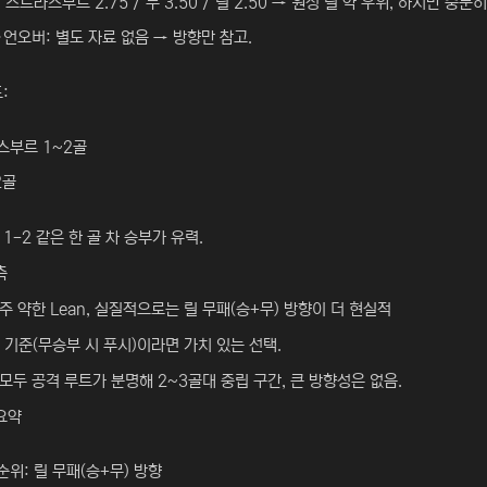
 스트라스부르 2.75 / 무 3.50 / 릴 2.50 → 원정 릴 약 우위, 하지만 충분
언오버: 별도 자료 없음 → 방향만 참고.
:
스부르 1~2골
2골
1, 1-2 같은 한 골 차 승부가 유력.
측
아주 약한 Lean, 실질적으로는 릴 무패(승+무) 방향이 더 현실적
0 기준(무승부 시 푸시)이라면 가치 있는 선택.
 모두 공격 루트가 분명해 2~3골대 중립 구간, 큰 방향성은 없음.
요약
순위: 릴 무패(승+무) 방향