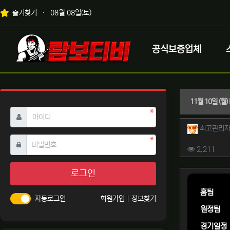
상단 네비
즐겨찾기
08월 08일(토)
메인 메뉴
로고
공식보증업체
11월 10일 (월
필수
아이디
작성자 
최고관리
필수
비밀번호
컨텐츠 
조회
2,211
본문
로그인
홈팀
자동로그인
회원가입
정보찾기
원정팀
경기일정