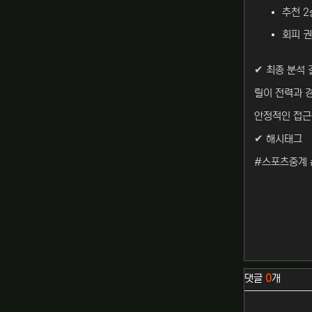
추천 2
회피 권
✔ 최종 분석 
릴이 전력과 
안정적인 접근
✔ 해시태그
#스포츠중계 
관련자료
댓글
0
개