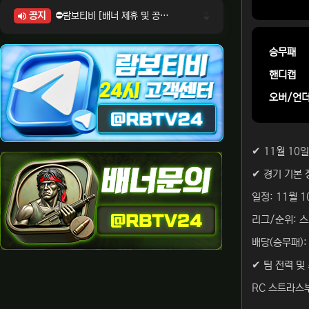
공지
⛔람보티비 [배너 제휴 및 공식 입점 문의 안내]
⛔람보티비 [포인트: 상품전환 및 제휴전환 안내]
⛔람보티비 [정회원 등급UP! 안내사항]
승무패
⛔람보티비 [채팅방 이용시 주의사항]
핸디캡
⛔람보티비 [공식보증업체 안내]
오버/언
✔ 11월 10
✔ 경기 기본 
일정: 11월 1
리그/순위: 스
배당(승무패): 
✔ 팀 전력 및
RC 스트라스