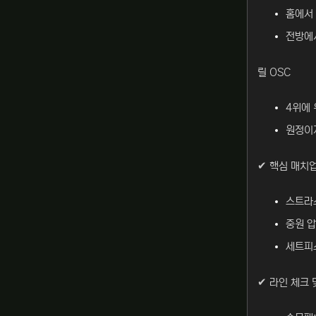
홈에서 
전방에서
릴 OSC
4위에 
원정이지
✔ 핵심 매치
스트라스
중원 압
세트피스
✔ 라인 체크 