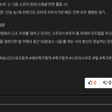
순위: 2~3골 스코어 범위(스페셜 마켓 활용 시)
장: 단일 승/패 한쪽으로 강하게 치우치기엔 배당·전력 모두 팽팽한 경기.
결론
경험에서 근소 우위를 점하고 있지만, 스트라스부르의 홈 파워와 피지컬을 무시
을 원한다면 릴 무패와 중간 득점대(2~3골)를 엮는 식의 분산이 현실적인 운
#실시간스포츠중계 #해외축구중계 #축구중계 #스트라스부르 #릴 #축구분
0
0
추천
비