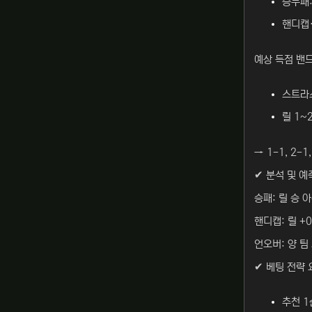
승무패:
핸디캡·
예상 득점 밴드
스트라
릴 1~
→ 1-1, 2-
✔ 분석 및 예
승패: 릴 승 
핸디캡: 릴 +
언오버: 양 팀
✔ 베팅 전략 
추천 1