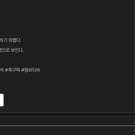
하기 어렵다.
영으로 보인다.
석 #축구픽 #람보티비
추천