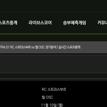
스포츠중계
라이브스코어
승부예측게임
커뮤
) FRA D1 RC 스트라스부르 vs 릴 OSC 경기분석 | 실시간 스포츠중계
정보
작성
자
정보
RC 스트라스부르
릴 OSC
11월 10일 (월)