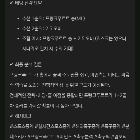
✔ 베팅 전략 요약
추천 1순위: 프랑크푸르트 승(ML)
추천 2순위: 2.5 오버
조합 예시: 프랑크푸르트 승 + 2.5 오버 (리스크는 있으나
시나리오 일치 시 수익 기대)
✔ 최종 분석 결론
프랑크푸르트가 홈에서 공격 주도권을 쥐고, 마인츠는 버티는 싸움
속 역습을 노리는 전형적인 상·하위권 구도가 예상된다.
전체적인 전력·배당·홈 이점을 종합하면 프랑크푸르트가 1~2골
차 승리를 가져갈 확률이 더 높아 보인다.
✔ 해시태그
#스포츠중계 #실시간스포츠중계 #해외축구중계 #축구중계 #분
데스리가 #프랑크푸르트 #마인츠 #축구분석 #축구픽 #람보티