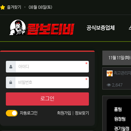
상단 네비
즐겨찾기
08월 08일(토)
메인 메뉴
로고
공식보증업체
11월 11일 (
필수
아이디
작성자 
최고관리
필수
비밀번호
컨텐츠 
조회
2,647
본문
로그인
홈팀
자동로그인
회원가입
정보찾기
원정팀
경기일정