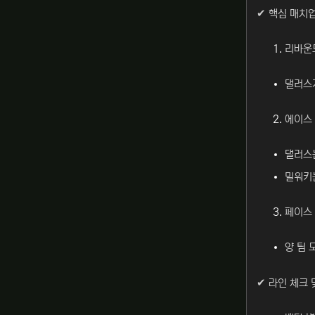
✔ 핵심 매치
리바운
댈러스가
에이스
댈러스는
밀워키는
페이스
양 팀 
✔ 라인 체크 