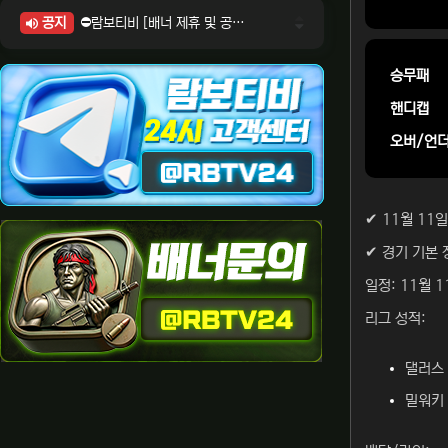
공지
⛔람보티비 [배너 제휴 및 공식 입점 문의 안내]
⛔람보티비 [포인트: 상품전환 및 제휴전환 안내]
⛔람보티비 [정회원 등급UP! 안내사항]
승무패
⛔람보티비 [채팅방 이용시 주의사항]
핸디캡
⛔람보티비 [공식보증업체 안내]
오버/언
✔ 11월 11
✔ 경기 기본 
일정: 11월 1
리그 성적:
댈러스 
밀워키 