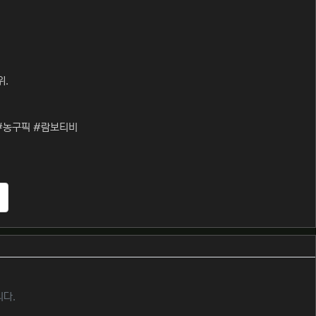
위.
#농구픽 #람보티비
추천
니다.