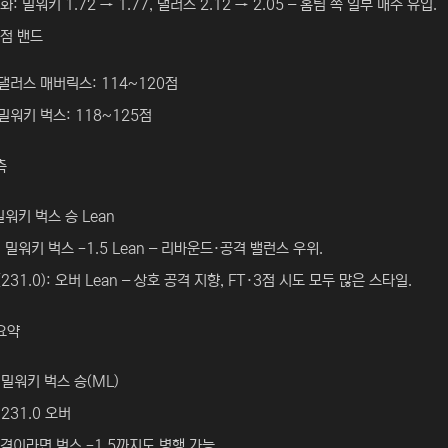
: 밀워키 1.72 → 1.77, 댈러스 2.12 → 2.05 – 홈팀 쪽 일부 매수 유입.
점 밴드
댈러스 매버릭스: 114~120점
밀워키 벅스: 118~125점
측
밀워키 벅스 승 Lean
 밀워키 벅스 -1.5 Lean – 리바운드·공격 밸런스 우위.
231.0): 오버 Lean – 상호 공격 지향, FT·3점 시도 모두 많은 스타일.
요약
 밀워키 벅스 승(ML)
 231.0 오버
격이라면 벅스 -1.5까지도 병행 가능.