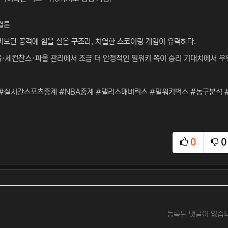
결론
수비보단 공격에 힘을 실은 구조라, 치열한 스코어링 게임이 유력하다.
움·세컨찬스·파울 관리에서 조금 더 안정적인 밀워키 쪽이 승리 기대치에서 우
#실시간스포츠중계 #NBA중계 #댈러스매버릭스 #밀워키벅스 #농구분석 
0
0
추천
비
등록된 댓글이 없습