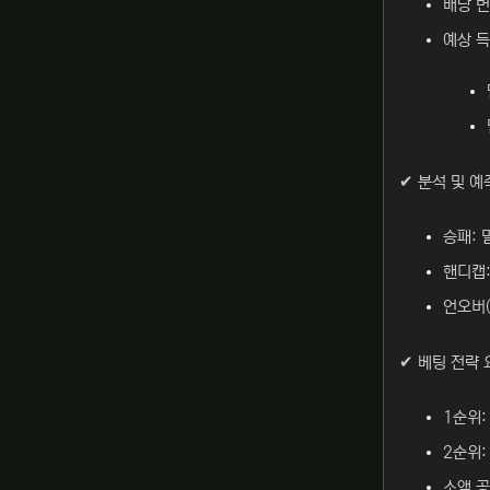
배당 변화
예상 득
✔ 분석 및 예
승패: 
핸디캡:
언오버(
✔ 베팅 전략 
1순위:
2순위:
소액 공