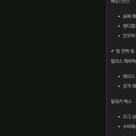
배당/라인:
승패 배
핸디캡:
언오버:
✔ 팀 전력 및
댈러스 매버
에이스 
공격 
밀워키 벅스
리그 상
수비에