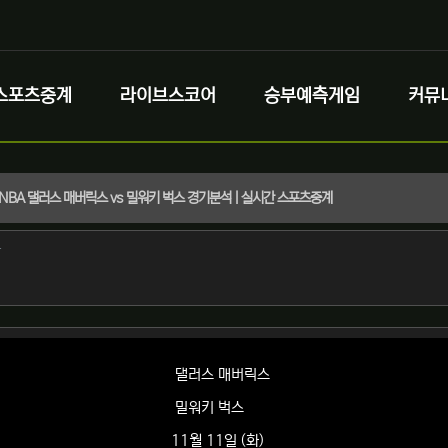
스포츠중계
라이브스코어
승부예측게임
커뮤
화) NBA 댈러스 매버릭스 vs 밀워키 벅스 경기분석 | 실시간 스포츠중계
정보
작성
자
정보
댈러스 매버릭스
밀워키 벅스
11월 11일 (화)