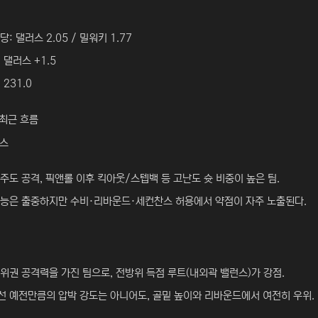
당: 댈러스 2.05 / 밀워키 1.77
 댈러스 +1.5
 231.0
 최근 흐름
릭스
주도 공격, 픽앤롤 이후 킥아웃/스텝백 등 고난도 슛 비중이 높은 팀.
재능은 출중하지만 수비·리바운드·세컨찬스 허용에서 약점이 자주 노출된다.
위권 공격력을 가진 팀으로, 전방위 득점 루트(내외곽 밸런스)가 강점.
선 예전만큼의 압박 강도는 아니어도, 골밑 높이와 리바운드에서 여전히 우위.