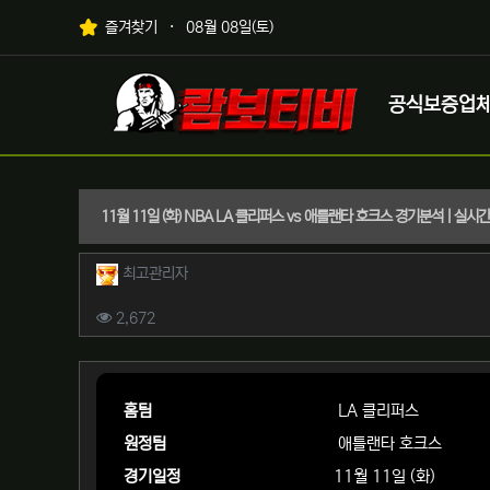
상단 네비
즐겨찾기
08월 08일(토)
메인 메뉴
로고
공식보증업
11월 11일 (화) NBA LA 클리퍼스 vs 애틀랜타 호크스 경기분석 | 실
작성자 정보
작성
최고관리자
컨텐츠 정보
조회
2,672
본문
홈팀
LA 클리퍼스
원정팀
애틀랜타 호크스
경기일정
11월 11일 (화)