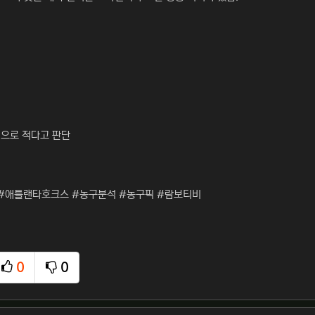
적으로 적다고 판단
 #애틀랜타호크스 #농구분석 #농구픽 #람보티비
0
0
추천
비추천