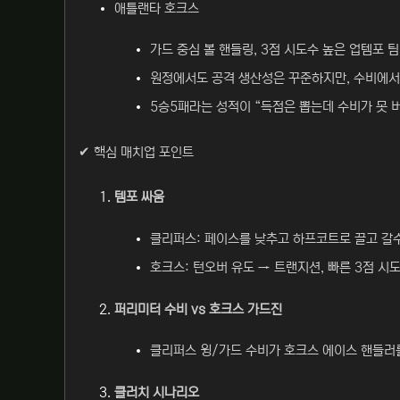
애틀랜타 호크스
가드 중심 볼 핸들링, 3점 시도수 높은 업템포 팀
원정에서도 공격 생산성은 꾸준하지만, 수비에서 
5승5패라는 성적이 “득점은 뽑는데 수비가 못 버
✔ 핵심 매치업 포인트
템포 싸움
클리퍼스: 페이스를 낮추고 하프코트로 끌고 갈수
호크스: 턴오버 유도 → 트랜지션, 빠른 3점 시
퍼리미터 수비 vs 호크스 가드진
클리퍼스 윙/가드 수비가 호크스 에이스 핸들러를
클러치 시나리오