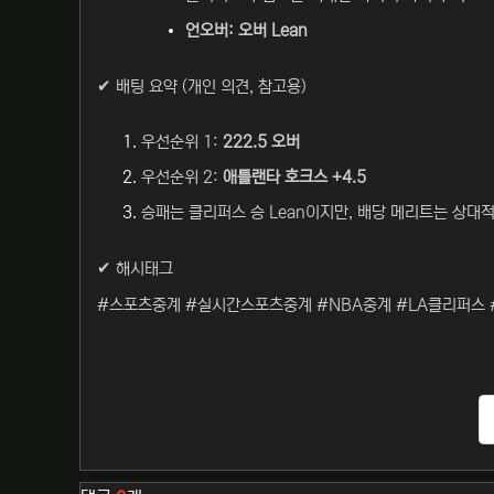
언오버: 오버 Lean
✔ 배팅 요약 (개인 의견, 참고용)
우선순위 1:
222.5 오버
우선순위 2:
애틀랜타 호크스 +4.5
승패는 클리퍼스 승 Lean이지만, 배당 메리트는 상대
✔ 해시태그
#스포츠중계 #실시간스포츠중계 #NBA중계 #LA클리퍼스
관련자료