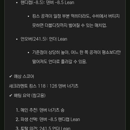
핸디캡(-8.5): 덴버 -8.5 Lean
킹스 공격이 일정 부분 먹히더라도, 수비에서 버티지
못하면 더블디짓까지 벌어질 수 있는 매치업.
언오버(241.5): 언더 Lean
기준점이 상당히 높아, 어느 한 쪽 공격이 평소보다만
떨어져도 언더로 흘러갈 수 있음.
✔ 예상 스코어
새크라멘토 킹스 118 : 126 덴버 너기츠
✔ 배팅 요약 (참고용)
메인 추천: 덴버 너기츠 승
파생 선택: 덴버 -8.5 핸디캡 Lean
토탈 의견: 241.5 언더 Lean