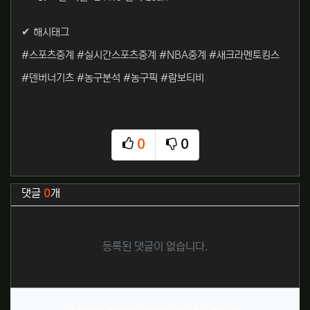
✔ 해시태그
#스포츠중계 #실시간스포츠중계 #NBA중계 #새크라멘토킹스
#덴버너기츠 #농구분석 #농구픽 #람보티비
0
0
추천
비추천
관련자료
댓글
0
개
등록된 댓글이 없습니다.