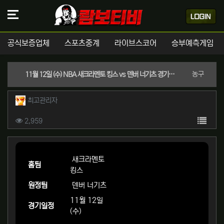
공식보증업체
스포츠중계
라이브스코어
승부예측게임
분류
농구
11월 12일 (수) NBA 새크라멘토 킹스 vs 덴버 너기츠 경기분석 | 실시간 스포츠중계
작성자 정보
작성
최고관리자
컨텐츠 정보
목록
조회
2,959
본문
새크라멘토
홈팀
킹스
원정팀
덴버 너기츠
11월 12일
경기일정
(수)