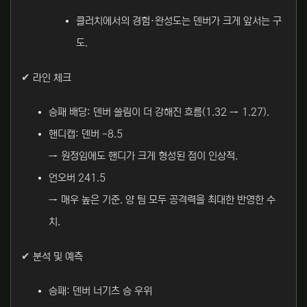
클러치에서의 경험·완성도는 덴버가 크게 앞서는 구
도.
✔ 라인 체크
승패 배당: 덴버 쏠림이 더 강해진 흐름(1.32 → 1.27).
핸디캡: 덴버 -8.5
→ 원정임에도 핸디가 크게 형성된 점이 인상적.
언오버 241.5
→ 매우 높은 기준. 양 팀 모두 공격력을 최대한 반영한 수
치.
✔ 분석 및 예측
승패: 덴버 너기츠 승 우위