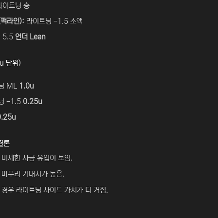
라이트닝 승
퍽라인):
라이트닝 -1.5 소액
:
5.5
언더 Lean
u 단위)
닝 ML
1.0u
 -1.5
0.25u
0.25u
결론
 미세한 자금 유입이 보임.
 마무리 기대치가 높음.
 경우 라이트닝 사이드 가치가 더 커짐.