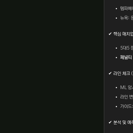
템파베이
뉴욕: 
✔ 핵심 매치
5대5
페널티
✔ 라인 체크 
ML 암
라인 변
가이드
✔ 분석 및 예