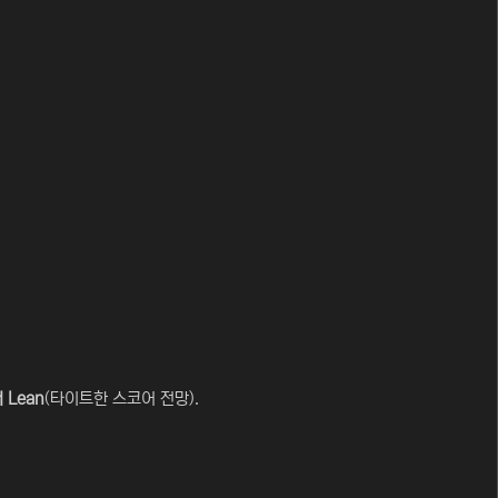
 Lean
(타이트한 스코어 전망).