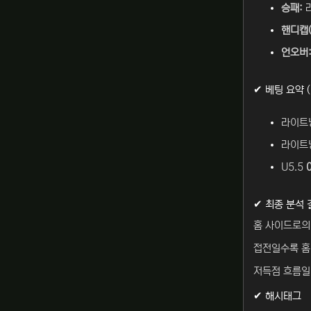
승패:
핸디캡(
언오버
✔ 베팅 요약 (
라이트
라이트닝
U5.5
✔ 최종 분석 
홈 사이드로의
접전일수록 홈
저득점 흐름일
✔ 해시태그