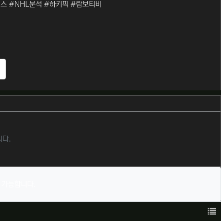
스 #NHL분석 #하키픽 #람보티비
추천
니다.
 가능합니다.