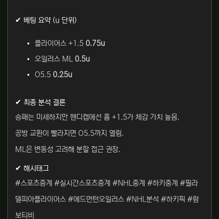
✔ 베팅 요약 (u 단위)
플라이어스 +1.5
0.75u
오일러스 ML
0.5u
O5.5
0.25u
✔ 최종 분석 결론
승패는 미세하지만 핸디캡에선 홈 +1.5가 체감 가치 높음.
공방 교환이 빨라지면 O5.5까지 열림.
ML은 변동성 고려해 분할 접근 권장.
✔ 해시태그
#스포츠중계 #실시간스포츠중계 #NHL중계 #하키중계 #필라
델피아플라이어스 #에드먼턴오일러스 #NHL분석 #하키픽 #람
보티비