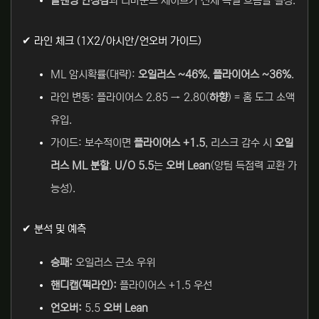
골텐딩 안정감
과 리바운드 세이브가 전체 득실 흐름을 결정.
✔ 라인 체크 (1X2/아시안/언오버 가이드)
ML 암시확률(대략):
오일러스 ~46%
,
플라이어스 ~36%
.
라인 변동: 플라이어스 2.85 → 2.80(
하향
) = 홈 도그 소액
유입.
가이드: 보수적이면
플라이어스 +1.5
, 리스크 감수 시
오일
러스 ML 분할
.
U/O 5.5
는
오버 Lean
(양팀 득점력 교환 가
능성).
✔ 분석 및 예측
승패:
오일러스 근소 우위
핸디캡(퍽라인):
플라이어스 +1.5 우선
언오버:
5.5
오버 Lean