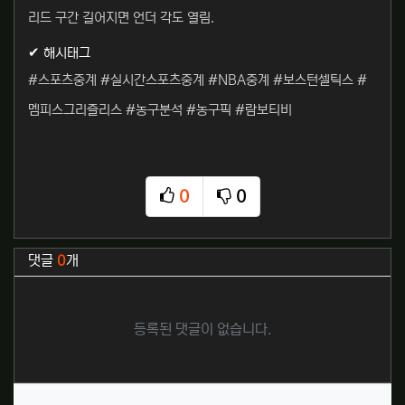
리드 구간 길어지면 언더 각도 열림.
✔ 해시태그
#스포츠중계 #실시간스포츠중계 #NBA중계 #보스턴셀틱스 #
멤피스그리즐리스 #농구분석 #농구픽 #람보티비
0
0
추천
비추천
관련자료
댓글
0
개
등록된 댓글이 없습니다.