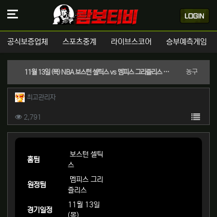
공식보증업체
스포츠중계
라이브스코어
승부예측게임
분류
농구
11월 13일 (목) NBA 보스턴 셀틱스 vs 멤피스 그리즐리스 경기분석 | 실시간 스포츠중계
작성자 정보
작성
최고관리자
컨텐츠 정보
목록
조회
2,791
본문
보스턴 셀틱
홈팀
스
멤피스 그리
원정팀
즐리스
11월 13일
경기일정
(목)