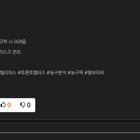
고착 시 어려움.
리스크 관리.
벌리어스 #토론토랩터스 #농구분석 #농구픽 #람보티비
0
0
추천
비추천