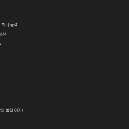
공 회피 능력
게이션
락
합이 눌릴 여지)