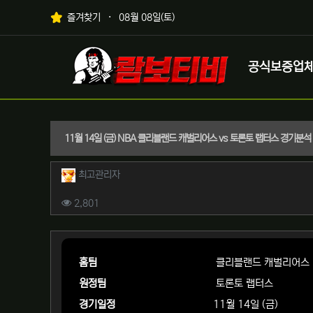
상단 네비
즐겨찾기
08월 08일(토)
메인 메뉴
로고
공식보증업
11월 14일 (금) NBA 클리블랜드 캐벌리어스 vs 토론토 랩터스 경기분석
작성자 정보
작성
최고관리자
컨텐츠 정보
조회
2,801
본문
홈팀
클리블랜드 캐벌리어스
원정팀
토론토 랩터스
경기일정
11월 14일 (금)