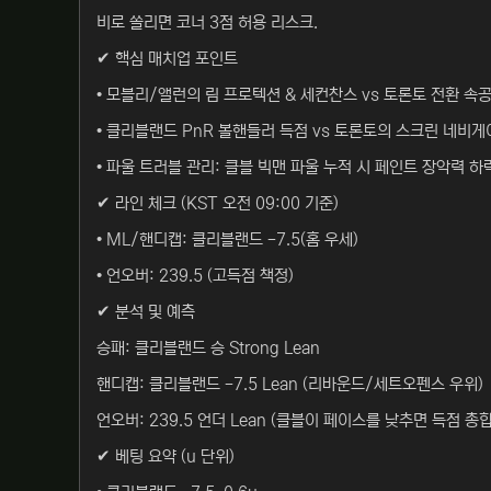
비로 쏠리면 코너 3점 허용 리스크.
✔ 핵심 매치업 포인트
• 모블리/앨런의 림 프로텍션 & 세컨찬스 vs 토론토 전환 속
• 클리블랜드 PnR 볼핸들러 득점 vs 토론토의 스크린 네비
• 파울 트러블 관리: 클블 빅맨 파울 누적 시 페인트 장악력 하
✔ 라인 체크 (KST 오전 09:00 기준)
• ML/핸디캡: 클리블랜드 -7.5(홈 우세)
• 언오버: 239.5 (고득점 책정)
✔ 분석 및 예측
승패: 클리블랜드 승 Strong Lean
핸디캡: 클리블랜드 -7.5 Lean (리바운드/세트오펜스 우위)
언오버: 239.5 언더 Lean (클블이 페이스를 낮추면 득점 총
✔ 베팅 요약 (u 단위)