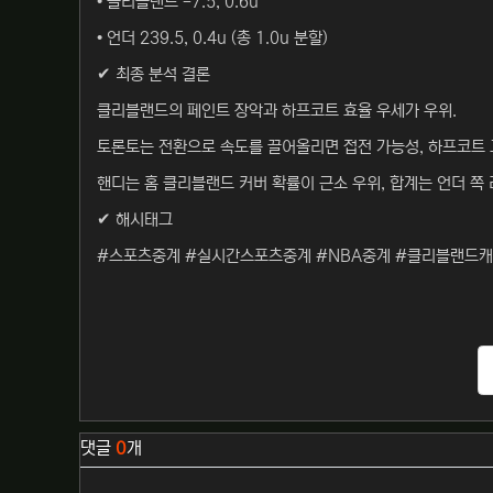
• 클리블랜드 -7.5, 0.6u
• 언더 239.5, 0.4u (총 1.0u 분할)
✔ 최종 분석 결론
클리블랜드의 페인트 장악과 하프코트 효율 우세가 우위.
토론토는 전환으로 속도를 끌어올리면 접전 가능성, 하프코트 
핸디는 홈 클리블랜드 커버 확률이 근소 우위, 합계는 언더 쪽 
✔ 해시태그
#스포츠중계 #실시간스포츠중계 #NBA중계 #클리블랜드캐
관련자료
댓글
0
개