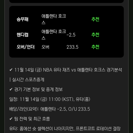
애틀랜타 호크
승무패
추천
스
애틀랜타 호크
핸디캡
-2.5
추천
스
오버/언더
오버
233.5
추천
✔ 11월 14일 (금) NBA 유타 재즈 vs 애틀랜타 호크스 경기분석
| 실시간 스포츠중계
✔ 경기 기본 정보 및 중계 정보
일정: 11월 14일 (금) 11:00 (KST), 유타(홈)
배당/라인(요약): 애틀랜타 -2.5, O/U 233.5
✔ 팀 전력 및 최근 흐름
유타: 홈에선 슛 셀렉션이 나아지지만, 프론트코트 로테이션 결장