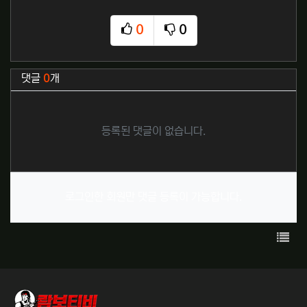
0
0
추천
비추천
관련자료
댓글
0
개
등록된 댓글이 없습니다.
로그인한 회원만 댓글 등록이 가능합니다.
목록