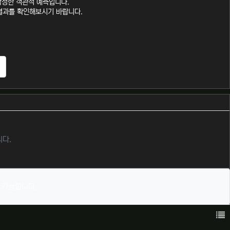
 작성한 객관적 예측입니다.
결과를 확인해보시기 바랍니다.
추천
니다.
 가능합니다.