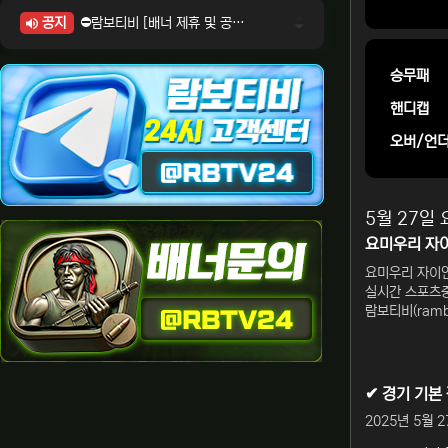
공지
⛔람보티비 [배너 제휴 및 공식 입점 문의 안내]
⛔람보티비 [포인트: 상품전환 및 제휴전환 안내]
⛔람보티비 [정회원 등급UP! 안내사항]
승무패
⛔람보티비 [채팅방 이용시 주의사항]
핸디캡
⛔람보티비 [공식보증업체 안내]
오버/언
5월 27일
요미우리 자이
요미우리 자이언
실시간 스포츠중
람보티비(ramb
✔ 경기 기본
2025년 5월