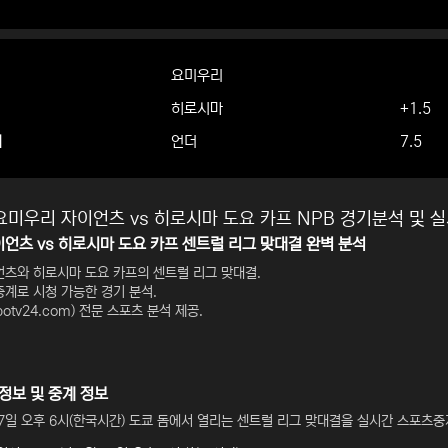
요미우리
히로시마
+1.5
더
언더
7.5
 요미우리 자이언츠 vs 히로시마 도요 카프 NPB 경기분석 및
언츠 vs 히로시마 도요 카프 센트럴 리그 맞대결 완벽 분석
츠와 히로시마 도요 카프의 센트럴 리그 맞대결.
계로 시청 가능한 경기 분석.
otv24.com) 전문 스포츠 분석 제공.
 정보 및 중계 정보
 27일 오후 6시(한국시간) 도쿄 돔에서 열리는 센트럴 리그 맞대결을 실시간 스포츠