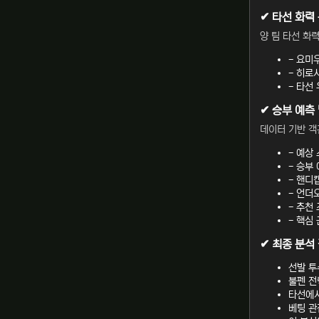
✔ 타선 화력
양 팀 타선 화
- 요미
- 히로
- 타선
✔ 승부 예측
데이터 기반 객
- 예상
- 승부
- 핸디캡
- 언더오
- 추천
- 핵심
✔ 최종 분석
선발 투
불펜 전
타선에서
베팅 관