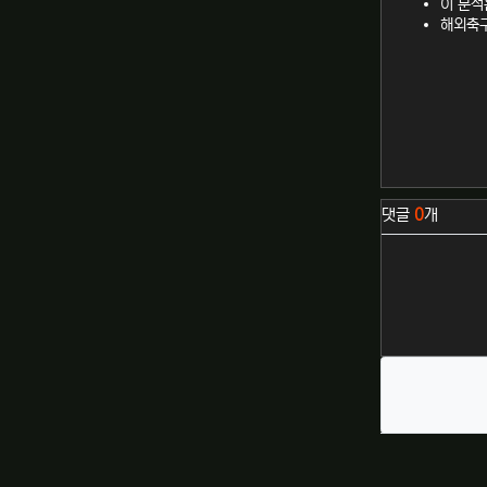
이 분석
해외축구
관련자료
댓글
0
개