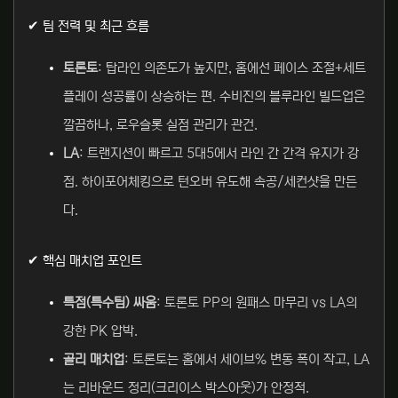
✔ 팀 전력 및 최근 흐름
토론토
: 탑라인 의존도가 높지만, 홈에선 페이스 조절+세트
플레이 성공률이 상승하는 편. 수비진의 블루라인 빌드업은
깔끔하나, 로우슬롯 실점 관리가 관건.
LA
: 트랜지션이 빠르고 5대5에서 라인 간 간격 유지가 강
점. 하이포어체킹으로 턴오버 유도해 속공/세컨샷을 만든
다.
✔ 핵심 매치업 포인트
특점(특수팀) 싸움
: 토론토 PP의 원패스 마무리 vs LA의
강한 PK 압박.
골리 매치업
: 토론토는 홈에서 세이브% 변동 폭이 작고, LA
는 리바운드 정리(크리이스 박스아웃)가 안정적.