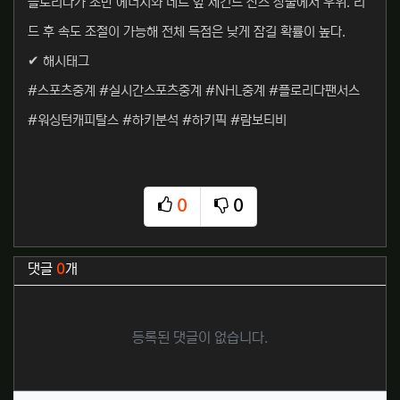
플로리다가 초반 에너지와 네트 앞 세컨드 찬스 창출에서 우위. 리
드 후 속도 조절이 가능해 전체 득점은 낮게 잠길 확률이 높다.
✔ 해시태그
#스포츠중계 #실시간스포츠중계 #NHL중계 #플로리다팬서스
#워싱턴캐피탈스 #하키분석 #하키픽 #람보티비
0
0
추천
비추천
관련자료
댓글
0
개
등록된 댓글이 없습니다.