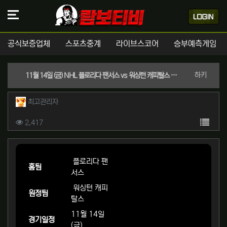
공식보증업체
스포츠중계
라이브스코어
승부예측게임
분류
하키
11월 14일 (금) NHL 플로리다 팬서스 vs 워싱턴 캐피탈스 경기분석 | 실시간 스포츠중계
작성자 정보
작성
최고관리자
컨텐츠 정보
목록
조회
2,417
본문
플로리다 팬
홈팀
서스
워싱턴 캐피
원정팀
탈스
11월 14일
경기일정
(금)