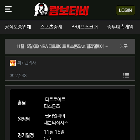
공식보증업체
스포츠중계
라이브스코어
승부예측게임
분류
농구
11월 15일 (토) NBA 디트로이트 피스톤즈 vs 필라델피아 세븐티식서스 경기분석 | 실시간 스포츠중계
작성자 정보
작성
최고관리자
컨텐츠 정보
목록
조회
2,233
본문
디트로이트
홈팀
피스톤즈
필라델피아
원정팀
세븐티식서스
11월 15일
경기일정
(토)