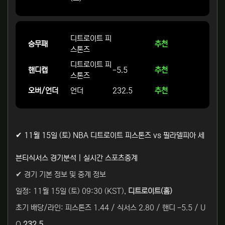
디트로이트 피
승무패
추천
스톤즈
디트로이트 피
핸디캡
-5.5
추천
스톤즈
오버/언더
언더
232.5
추천
✔ 11월 15일 (토) NBA 디트로이트 피스톤즈 vs 필라델피아 세
븐티식서스 경기분석 | 실시간 스포츠중계
✔ 경기 기본 정보 및 중계 정보
일정: 11월 15일 (토) 09:30 (KST),
디트로이트(홈)
초기 배당/라인: 피스톤즈 1.44 / 식서스 2.80 / 핸디 -5.5 / U
O
232.5