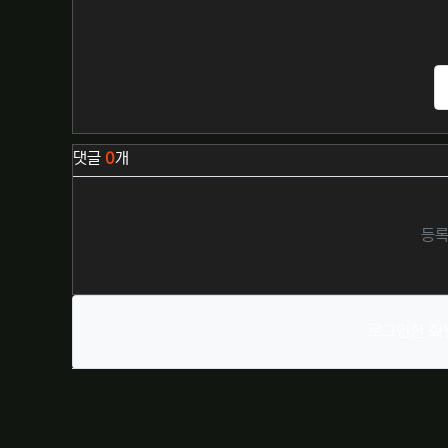
관련자료
댓글
0
개
등록
로그인한 회