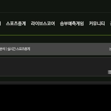
체
스포츠중계
라이브스코어
승부예측게임
커뮤니티
기분석 | 실시간 스포츠중계