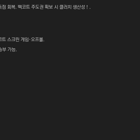
 득점 회복. 백코트 주도권 확보 시 클러치 생산성↑.
코트 스크린 게임·오프볼.
부 가능.