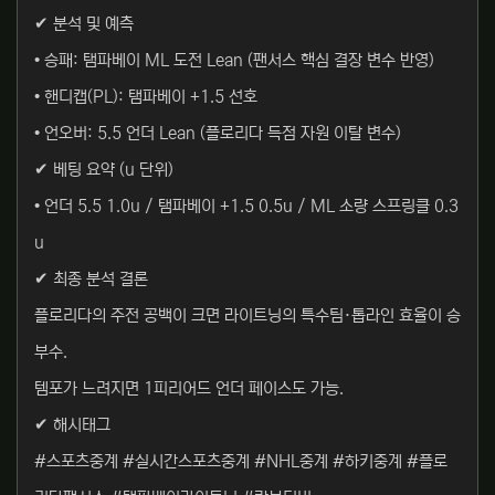
✔ 분석 및 예측
• 승패: 탬파베이 ML 도전 Lean (팬서스 핵심 결장 변수 반영)
• 핸디캡(PL): 탬파베이 +1.5 선호
• 언오버: 5.5 언더 Lean (플로리다 득점 자원 이탈 변수)
✔ 베팅 요약 (u 단위)
• 언더 5.5 1.0u / 탬파베이 +1.5 0.5u / ML 소량 스프링클 0.3
u
✔ 최종 분석 결론
플로리다의 주전 공백이 크면 라이트닝의 특수팀·톱라인 효율이 승
부수.
템포가 느려지면 1피리어드 언더 페이스도 가능.
✔ 해시태그
#스포츠중계 #실시간스포츠중계 #NHL중계 #하키중계 #플로