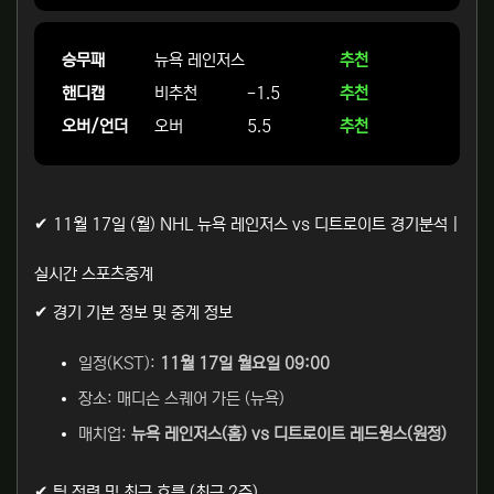
승무패
뉴욕 레인저스
추천
핸디캡
비추천
-1.5
추천
오버/언더
오버
5.5
추천
✔ 11월 17일 (월) NHL 뉴욕 레인저스 vs 디트로이트 경기분석 |
실시간 스포츠중계
✔ 경기 기본 정보 및 중계 정보
일정(KST):
11월 17일 월요일 09:00
장소: 매디슨 스퀘어 가든 (뉴욕)
매치업:
뉴욕 레인저스(홈) vs 디트로이트 레드윙스(원정)
✔ 팀 전력 및 최근 흐름 (최근 2주)