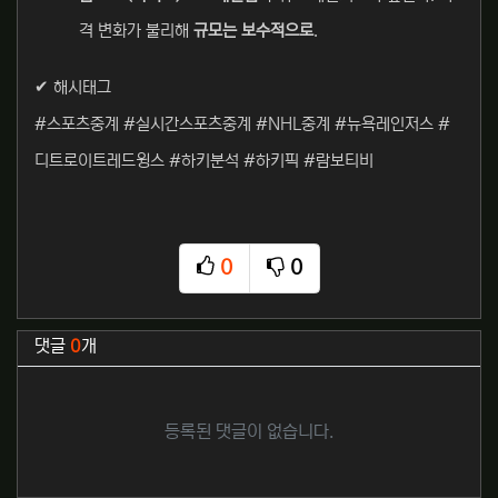
격 변화가 불리해
규모는 보수적으로
.
✔ 해시태그
#스포츠중계 #실시간스포츠중계 #NHL중계 #뉴욕레인저스 #
디트로이트레드윙스 #하키분석 #하키픽 #람보티비
0
0
추천
비추천
관련자료
댓글
0
개
등록된 댓글이 없습니다.