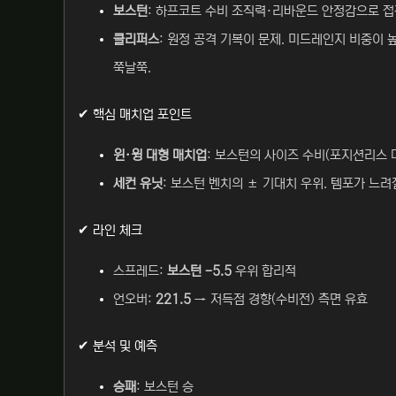
보스턴
: 하프코트 수비 조직력·리바운드 안정감으로 접
클리퍼스
: 원정 공격 기복이 문제. 미드레인지 비중이 
쭉날쭉.
✔ 핵심 매치업 포인트
윈·윙 대형 매치업
: 보스턴의 사이즈 수비(포지션리스 
세컨 유닛
: 보스턴 벤치의 ± 기대치 우위. 템포가 느려
✔ 라인 체크
스프레드:
보스턴 -5.5
우위 합리적
언오버:
221.5
→ 저득점 경향(수비전) 측면 유효
✔ 분석 및 예측
승패
: 보스턴 승