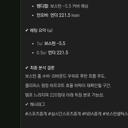
핸디캡
: 보스턴 -5.5 커버 예상
언오버
:
언더 221.5
lean
✔ 베팅 요약 (u)
1u:
보스턴 -5.5
0.5u:
언더 221.5
✔ 최종 분석 결론
보스턴 홈 수비·리바운드 우위로 후반 흐름 주도.
클리퍼스 원정 하프코트 효율 하락이 재확인될 구간.
템포 느려지며 220점대 아래 득점 분포 가능성.
✔ 해시태그
#스포츠중계 #실시간스포츠중계 #NBA중계 #보스턴셀틱스