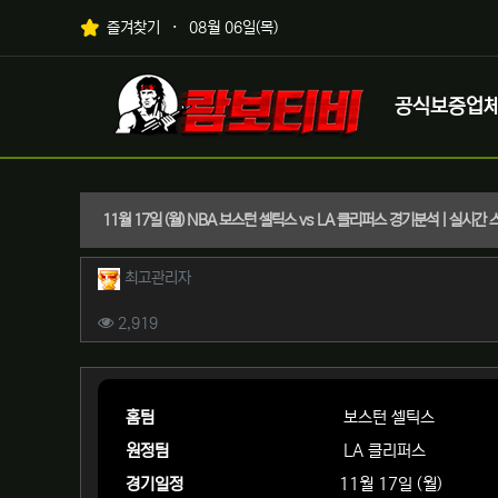
상단 네비
즐겨찾기
08월 06일(목)
메인 메뉴
로고
공식보증업
11월 17일 (월) NBA 보스턴 셀틱스 vs LA 클리퍼스 경기분석 | 실시간
작성자 정보
작성
최고관리자
컨텐츠 정보
조회
2,919
본문
홈팀
보스턴 셀틱스
원정팀
LA 클리퍼스
경기일정
11월 17일 (월)