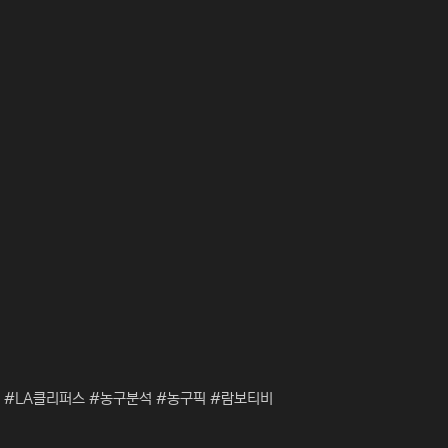
 #LA클리퍼스 #농구분석 #농구픽 #람보티비