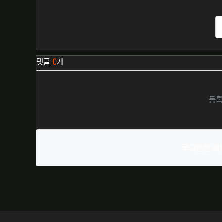
관련자료
댓글
0
개
등록
로그인한 회