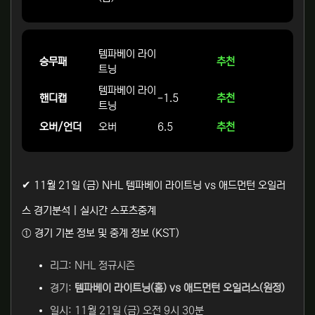
템파베이 라이
승무패
추천
트닝
템파베이 라이
핸디캡
-1.5
추천
트닝
오버/언더
오버
6.5
추천
✔ 11월 21일 (금) NHL 템파베이 라이트닝 vs 애드먼턴 오일러
스 경기분석 | 실시간 스포츠중계
① 경기 기본 정보 및 중계 정보 (KST)
리그: NHL 정규시즌
경기:
템파베이 라이트닝(홈) vs 애드먼턴 오일러스(원정)
일시: 11월 21일 (금) 오전 9시 30분