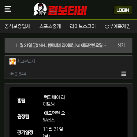
공식보증업체
스포츠중계
라이브스코어
승부예측게임
분류
하키
11월 21일 (금) NHL 템파베이 라이트닝 vs 애드먼턴 오일러스 경기분석 | 실시간 스포츠중계
작성자 정보
작성
최고관리자
컨텐츠 정보
목록
조회
2,844
본문
템파베이 라
홈팀
이트닝
애드먼턴 오
원정팀
일러스
11월 21일
경기일정
(금)