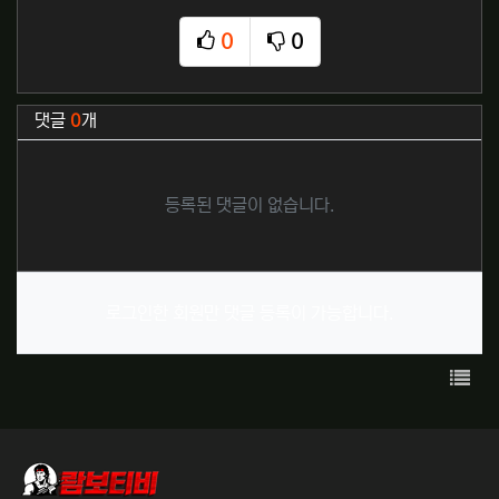
0
0
추천
비추천
관련자료
댓글
0
개
등록된 댓글이 없습니다.
로그인한 회원만 댓글 등록이 가능합니다.
목록