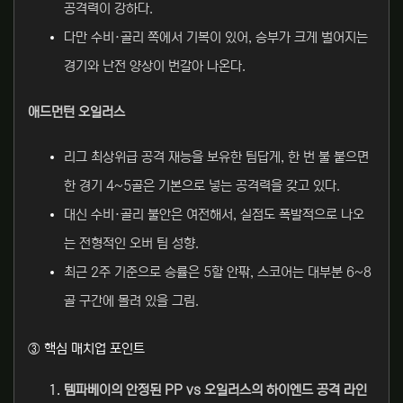
공격력이 강하다.
다만 수비·골리 쪽에서 기복이 있어, 승부가 크게 벌어지는
경기와 난전 양상이 번갈아 나온다.
애드먼턴 오일러스
리그 최상위급 공격 재능을 보유한 팀답게, 한 번 불 붙으면
한 경기 4~5골은 기본으로 넣는 공격력을 갖고 있다.
대신 수비·골리 불안은 여전해서, 실점도 폭발적으로 나오
는 전형적인 오버 팀 성향.
최근 2주 기준으로 승률은 5할 안팎, 스코어는 대부분 6~8
골 구간에 몰려 있을 그림.
③ 핵심 매치업 포인트
템파베이의 안정된 PP vs 오일러스의 하이엔드 공격 라인