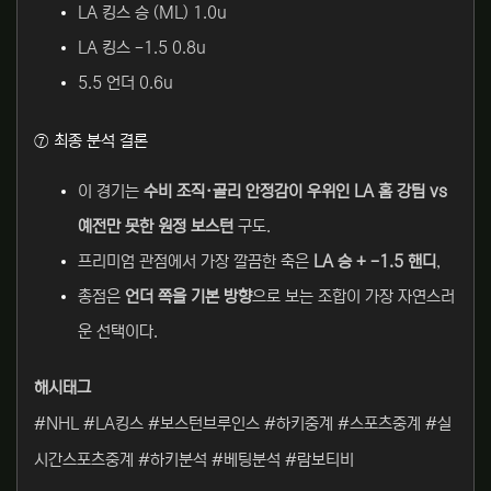
LA 킹스 승 (ML) 1.0u
LA 킹스 -1.5 0.8u
5.5 언더 0.6u
⑦ 최종 분석 결론
이 경기는
수비 조직·골리 안정감이 우위인 LA 홈 강팀 vs
예전만 못한 원정 보스턴
구도.
프리미엄 관점에서 가장 깔끔한 축은
LA 승 + -1.5 핸디
,
총점은
언더 쪽을 기본 방향
으로 보는 조합이 가장 자연스러
운 선택이다.
해시태그
#NHL #LA킹스 #보스턴브루인스 #하키중계 #스포츠중계 #실
시간스포츠중계 #하키분석 #베팅분석 #람보티비