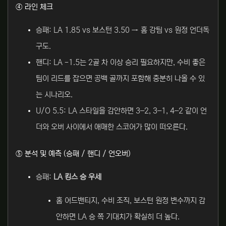
④ 라인 체크
승패: LA 1.85 vs 보스턴 3.50 → 홈 강팀 vs 원정 언더독
구도.
핸디: LA -1.5는 2골 차 이상 승리 필요하지만, 수비 좋은
팀이 리드를 잡으면 공백 골까지 포함해 충분히 나올 수 있
는 시나리오.
U/O 5.5: LA 스타일을 감안하면 3–2, 3–1, 4–2 같이 언
더와 오버 사이에서 애매한 스코어가 많이 떠오른다.
⑤ 분석 및 예측 (승패 / 핸디 / 언오버)
승패:
LA 킹스 승 우세
홈 어드밴티지, 수비 조직, 보스턴 원정 변수까지 감
안하면 LA 승 쪽 기대치가 확실히 더 높다.