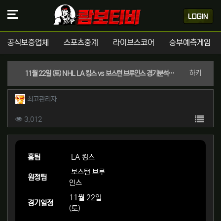
공식보증업체
스포츠중계
라이브스코어
승부예측게임
분류
하키
11월 22일 (토) NHL LA 킹스 vs 보스턴 브루인스 경기분석 | 실시간 스포츠중계
작성자 정보
작성
최고관리자
컨텐츠 정보
목록
조회
3,012
본문
홈팀
LA 킹스
보스턴 브루
원정팀
인스
11월 22일
경기일정
(토)