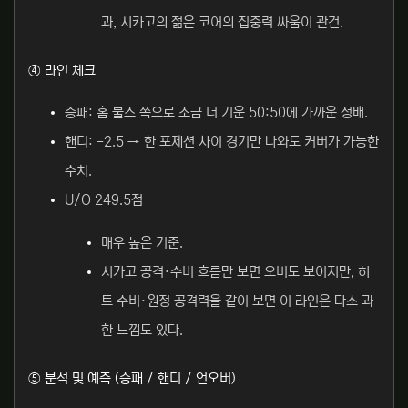
과, 시카고의 젊은 코어의 집중력 싸움이 관건.
④ 라인 체크
승패: 홈 불스 쪽으로 조금 더 기운 50:50에 가까운 정배.
핸디: -2.5 → 한 포제션 차이 경기만 나와도 커버가 가능한
수치.
U/O 249.5점
매우 높은 기준.
시카고 공격·수비 흐름만 보면 오버도 보이지만, 히
트 수비·원정 공격력을 같이 보면 이 라인은 다소 과
한 느낌도 있다.
⑤ 분석 및 예측 (승패 / 핸디 / 언오버)