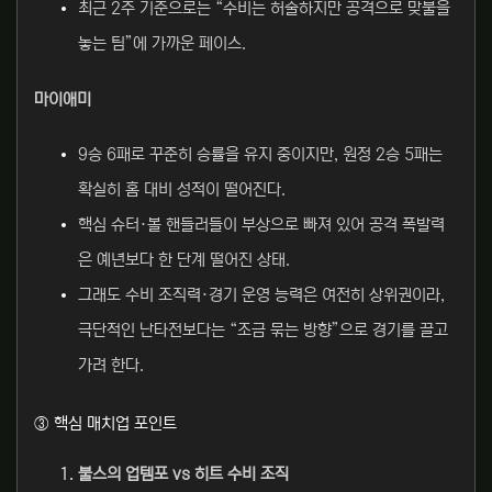
최근 2주 기준으로는 “수비는 허술하지만 공격으로 맞불을
놓는 팀”에 가까운 페이스.
마이애미
9승 6패로 꾸준히 승률을 유지 중이지만, 원정 2승 5패는
확실히 홈 대비 성적이 떨어진다.
핵심 슈터·볼 핸들러들이 부상으로 빠져 있어 공격 폭발력
은 예년보다 한 단계 떨어진 상태.
그래도 수비 조직력·경기 운영 능력은 여전히 상위권이라,
극단적인 난타전보다는 “조금 묶는 방향”으로 경기를 끌고
가려 한다.
③ 핵심 매치업 포인트
불스의 업템포 vs 히트 수비 조직