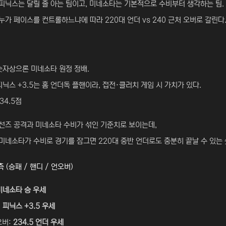
피닉스는 달릴 줄 아는 팀이고, 미네소타는 기본적으로 수비부터 생각하는 팀.
누가 페이스를 컨트롤하느냐에 따라 220대 언더 vs 240 근처 오버로 갈린다
숫자상으론 미네소타 원정 정배.
피닉스 +3.5는 홈 언더독 플핸이라, 접전·클러치 게임 시 가치가 있다.
34.5점
선즈 공격과 미네소타 수비가 섞인 기준치로 보이는데,
미네소타가 수비로 경기를 잠그면 220대 중반 언더로도 충분히 끝날 수 있는 
 (승패 / 핸디 / 언오버)
미네소타 승 우세
:
피닉스 +3.5 우세
오버:
234.5 언더 우세