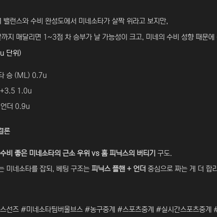
력 밸런스와 수비 완성도에서 미네소타가 살짝 위라고 보지만,
까지 매달리면 1~3점 차 승부가 날 가능성이 크고, 미네의 수비 성향 때문에
u 단위)
 승 (ML) 0.7u
3.5 1.0u
 언더 0.9u
 결론
수비 좋은 미네소타의 근소 우위 vs 홈 피닉스의 버티기
구도.
는 미네소타를 잡되, 베팅 구조는
피닉스 플핸 + 언더
중심으로 짜는 게 더 합
닉스선즈 #미네소타팀버울브스 #농구중계 #스포츠중계 #실시간스포츠중계 