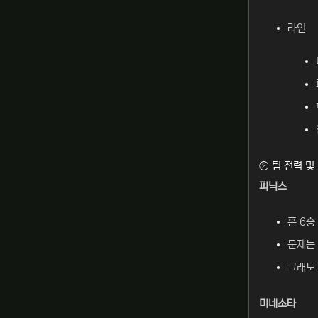
라인
② 팀 전력 및
피닉스
홈 6승
문제는 
그래도 
미네소타