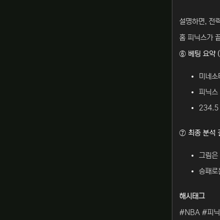
설명하면, 전
홈 피닉스가 끝
⑥ 베팅 요약 (
미네소타
피닉스 +
234.5
⑦ 최종 분석
그림은
승패로
해시태그
#NBA #피