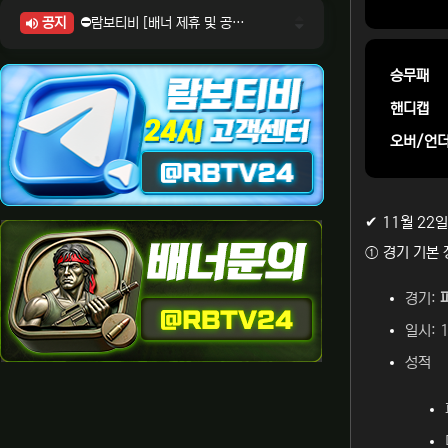
공지
⛔람보티비 [배너 제휴 및 공식 입점 문의 안내]
⛔람보티비 [포인트: 상품전환 및 제휴전환 안내]
⛔람보티비 [정회원 등급UP! 안내사항]
승무패
⛔람보티비 [채팅방 이용시 주의사항]
핸디캡
⛔람보티비 [공식보증업체 안내]
오버/언
✔ 11월 22
① 경기 기본 
경기:
일시: 1
성적