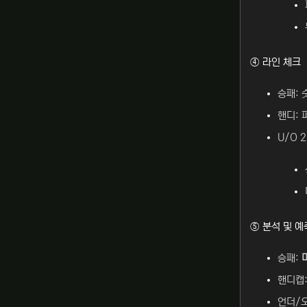
④ 라인 체크
승패: 
핸디: 
U/O 2
⑤ 분석 및 예측
승패:
핸디캡
언더/