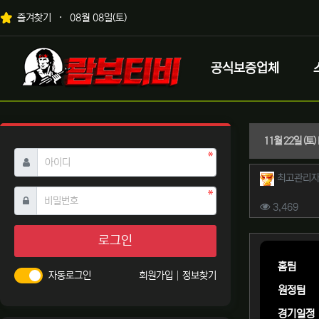
상단 네비
즐겨찾기
08월 08일(토)
메인 메뉴
로고
공식보증업체
11월 22일 (
필수
아이디
작성자 
최고관리
필수
비밀번호
컨텐츠 
조회
3,469
본문
로그인
홈팀
자동로그인
회원가입
정보찾기
원정팀
경기일정