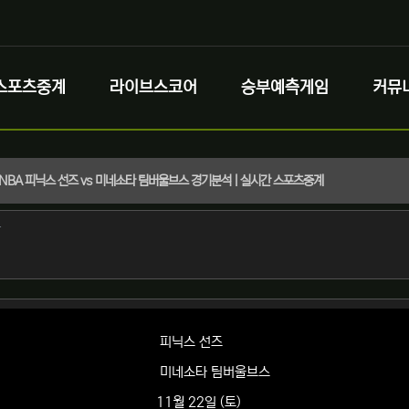
스포츠중계
라이브스코어
승부예측게임
커뮤
토) NBA 피닉스 선즈 vs 미네소타 팀버울브스 경기분석 | 실시간 스포츠중계
정보
작성
자
정보
피닉스 선즈
미네소타 팀버울브스
11월 22일 (토)