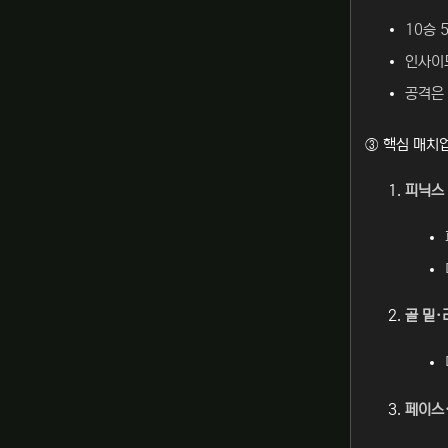
10승 
인사이드
공격은 
③ 핵심 매치
피닉스 
골 밑
페이스