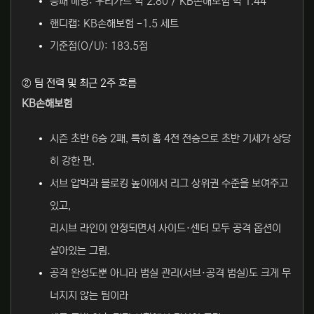
승패 배당: 우리카드 약 2.80 / KB손해보험 약 1.44
핸디캡: KB손해보험 -1.5 세트
기준점(O/U): 183.5점
② 팀 전력 및 최근 2주 흐름
KB손해보험
시즌 초반 6승 2패, 특히 홈 4전 전승으로 초반 기세가 상당
히 강한 편.
서브 압박과 블로킹 높이에서 리그 상위권 수준을 보여주고
있고,
리시브 라인이 안정되면서 사이드·센터 모두 공격 옵션이
살아있는 그림.
공격 완성도뿐 아니라 범실 관리(서브·공격 범실)도 크게 무
너지지 않는 팀이라