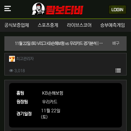
공식보증업체
스포츠중계
라이브스코어
승부예측게임
분류
배구
11월 22일 (토) V리그 KB손해보험 vs 우리카드 경기분석 | 실시간 스포츠중계
작성자 정보
작성
최고관리자
컨텐츠 정보
목록
조회
3,018
본문
홈팀
KB손해보험
원정팀
우리카드
11월 22일
경기일정
(토)