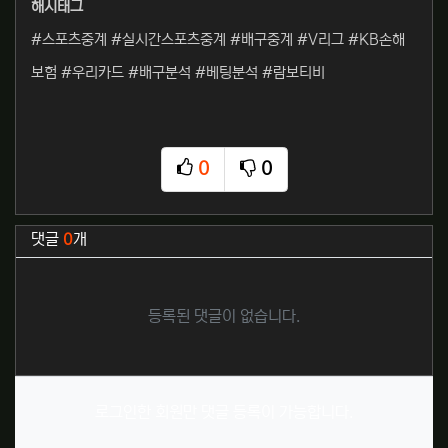
해시태그
#스포츠중계 #실시간스포츠중계 #배구중계 #V리그 #KB손해
보험 #우리카드 #배구분석 #베팅분석 #람보티비
0
0
추천
비추천
관련자료
댓글
0
개
등록된 댓글이 없습니다.
로그인한 회원만 댓글 등록이 가능합니다.