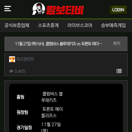
공식보증업체
스포츠중계
라이브스코어
승부예측게임
분류
하키
11월 27일 (목) NHL 콜럼버스 블루재키츠 vs 토론토 메이플리프스
작성자 정보
작성
최고관리자
컨텐츠 정보
목록
조회
3,405
본문
콜럼버스 블
홈팀
루재키츠
토론토 메이
원정팀
플리프스
11월 27일
경기일정
(목)