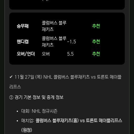
콜럼버스 블루
승무패
추천
재키츠
콜럼버스 블루
핸디캡
-1.5
추천
재키츠
오버/언더
오버
5.5
추천
✔ 11월 27일 (목) NHL 콜럼버스 블루재키츠 vs 토론토 메이플
리프스
① 경기 기본 정보 및 중계 정보
대회: NHL 정규시즌
매치업:
콜럼버스 블루재키츠(홈) vs 토론토 메이플리프스
(원정)