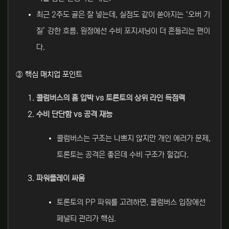
최근 2주도 골은 잘 넣는데, 실점도 같이 쏟아지는 ‘오버 기
질’ 강한 흐름. 원정에선 수비 포지셔닝이 더 흔들리는 편이
다.
③ 핵심 매치업 포인트
콜럼버스의 홈 압박 vs 토론토의 상위 라인 득점력
수비 단단함 vs 공격 재능
콜럼버스는 구조는 나쁘지 않지만 개인 에러가 문제,
토론토는 공격은 좋은데 수비 구조가 헐겁다.
파워플레이 싸움
토론토의 PP 파워를 고려하면, 콜럼버스 입장에선
페널티 관리가 핵심.