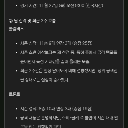
경기 시간: 11월 27일 (목) 오전 9:00 (한국시간)
② 팀 전력 및 최근 2주 흐름
콜럼버스
시즌 성적: 11승 9패 연장 3패 (승점 25점)
시즌 초반 예상보다는 꽤 선전 중. 특히 홈에서 공격 템포를
높이면서 득점 기대값을 끌어 올리는 모습.
최근 2주간은 일정 난이도에 비해 선방했지만, 상위 공격진
을 상대로는 실점이 증가했다.
토론토
시즌 성적: 8승 10패 연장 3패 (승점 19점)
공격 재능은 분명하지만, 수비·골리 쪽 불안이 시즌 내내 발
목을 잡는 전형적인 패턴.