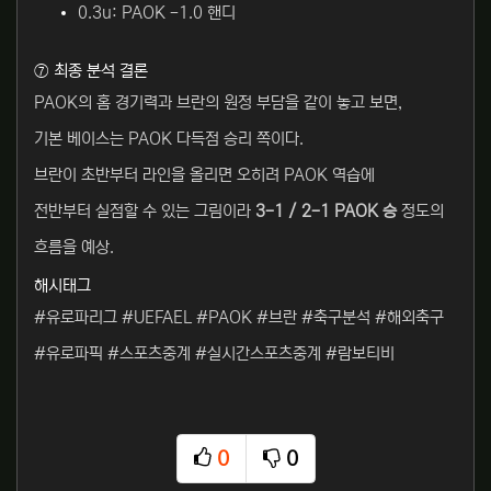
0.3u: PAOK -1.0 핸디
⑦ 최종 분석 결론
PAOK의 홈 경기력과 브란의 원정 부담을 같이 놓고 보면,
기본 베이스는 PAOK 다득점 승리 쪽이다.
브란이 초반부터 라인을 올리면 오히려 PAOK 역습에
전반부터 실점할 수 있는 그림이라
3-1 / 2-1 PAOK 승
정도의
흐름을 예상.
해시태그
#유로파리그 #UEFAEL #PAOK #브란 #축구분석 #해외축구
#유로파픽 #스포츠중계 #실시간스포츠중계 #람보티비
0
0
추천
비추천