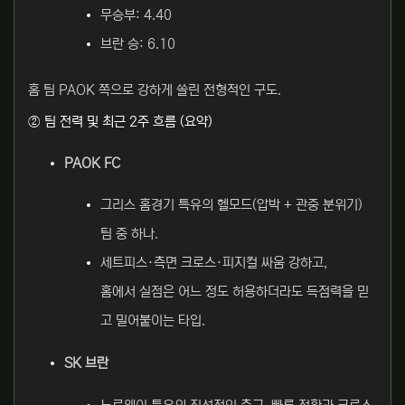
무승부: 4.40
브란 승: 6.10
홈 팀 PAOK 쪽으로 강하게 쏠린 전형적인 구도.
② 팀 전력 및 최근 2주 흐름 (요약)
PAOK FC
그리스 홈경기 특유의 헬모드(압박 + 관중 분위기)
팀 중 하나.
세트피스·측면 크로스·피지컬 싸움 강하고,
홈에서 실점은 어느 정도 허용하더라도 득점력을 믿
고 밀어붙이는 타입.
SK 브란