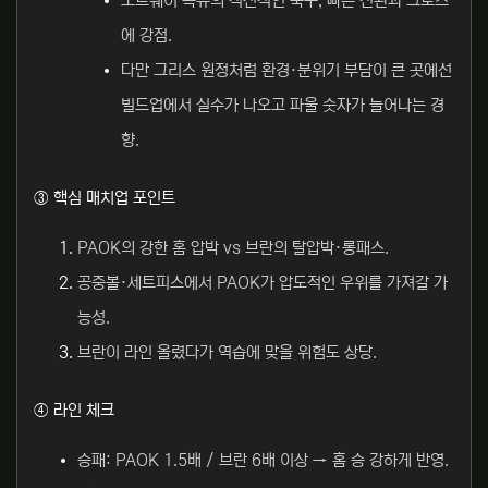
노르웨이 특유의 직선적인 축구, 빠른 전환과 크로스
에 강점.
다만 그리스 원정처럼 환경·분위기 부담이 큰 곳에선
빌드업에서 실수가 나오고 파울 숫자가 늘어나는 경
향.
③ 핵심 매치업 포인트
PAOK의 강한 홈 압박 vs 브란의 탈압박·롱패스.
공중볼·세트피스에서 PAOK가 압도적인 우위를 가져갈 가
능성.
브란이 라인 올렸다가 역습에 맞을 위험도 상당.
④ 라인 체크
승패: PAOK 1.5배 / 브란 6배 이상 → 홈 승 강하게 반영.