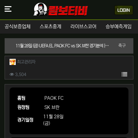
공식보증업체
스포츠중계
라이브스코어
승부예측게임
분류
축구
11월 28일 (금) UEFA EL PAOK FC vs SK 브란 경기분석 | 실시간 스포츠중계
작성자 정보
작성
최고관리자
컨텐츠 정보
목록
조회
3,504
본문
홈팀
PAOK FC
원정팀
SK 브란
11월 28일
경기일정
(금)