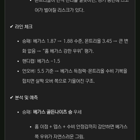
몬트리올이 반칙 관리를 잘못하면, 경기 종반에 스코
어가 벌어질 리스크가 있다.
✔ 라인 체크
승패: 베가스 1.87 → 1.88 수준, 몬트리올 3.45 → 큰 변
화 없음 → “홈 베가스 강한 우위” 평가.
핸디캡: 베가스 -1.5
언오버: 5.5 기준 → 베가스 득점력·몬트리올 수비 기복을
합치면 살짝 오버 쪽으로 기울어진 구조.
✔ 분석 및 예측
승패:
베가스 골든나이츠 승
우세
홈 이점 + 뎁스 + 수비 안정감까지 감안하면 베가스
쪽 우위가 자연스러운 그림.