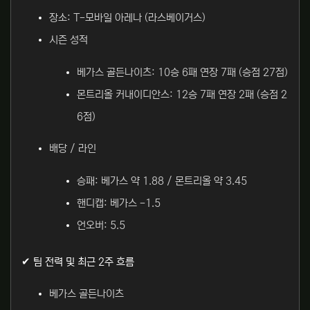
장소: T-모바일 아레나 (라스베이거스)
시즌 성적
베가스 골든나이츠: 10승 6패 연장 7패 (승점 27점)
몬트리올 커내이디안스: 12승 7패 연장 2패 (승점 2
6점)
배당 / 라인
승패: 베가스 약 1.88 / 몬트리올 약 3.45
핸디캡: 베가스 -1.5
언오버: 5.5
✔ 팀 전력 및 최근 2주 흐름
베가스 골든나이츠