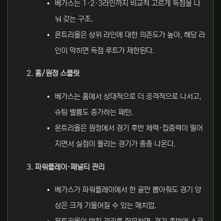
베가스는 1·2·3라인까지 비교적 고르게 득점을 나
눠 갖는 구조.
몬트리올은 상위 라인에 대한 의존도가 높아, 해당 라
인이 막히면 득점 루트가 제한된다.
홈/원정 스플릿
베가스는 홈에서 상대적으로 더 공격적으로 나서고,
슈팅 밸륨도 증가하는 패턴.
몬트리올은 원정에서 경기 후반 체력·집중력이 떨어
지면서 실점이 몰리는 경기가 종종 나온다.
파워플레이·패널티 관리
베가스가 파워플레이에서 한 골만 뽑아줘도 경기 양
상은 크게 기울어질 수 있는 매치업.