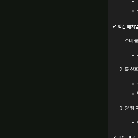
✔ 핵심 매치
수비 불
홈 산호
양 팀 