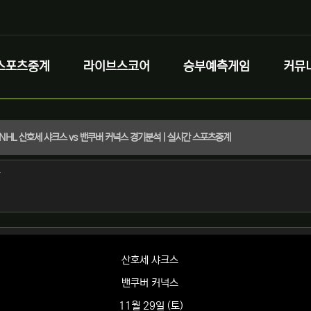
스포츠중계
라이브스코어
승부예측게임
커뮤
토) NHL 산호세 샤크스 vs 밴쿠버 커넉스 경기분석 | 실시간 스포츠중계
정보
작성
자
정보
산호세 샤크스
밴쿠버 커넉스
11월 29일 (토)