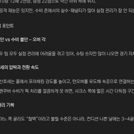
10승 12패 2연장, 승점 22점으로 약간 하위 쪽에 위치.
공격 재능은 있지만, 수비 존에서의 실수·패널티가 많아 실점 관리가 잘 안 되는
업 포인트
안 vs 수비 불안 – 오버 각
두 팀 모두 실점 관리에 어려움을 겪고 있어, 슈팅 숫자만 많이 나오면 경기 자
세의 압박과 전환 속도
산호세는 홈에서 포어체킹 강도를 높이고, 턴오버를 유도해 속공으로 연결하는
밴쿠버 수비가 퍽 처리를 깔끔하게 못 하면, 샤크스 쪽에 짧은 시간 다득점 구
골리 기복
어느 쪽 골리도 “철벽”이라고 불릴 수준은 아니라, 컨디션 나쁜 날에는 3~4