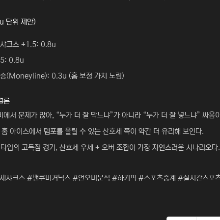
u 단위 제안)
샤크스 +1.5: 0.8u
5: 0.8u
(Moneyline): 0.3u (홈 보정 가치 노림)
결론
비에서 문제가 많아, “누가 더 잘 막느냐”가 아니라 “누가 더 잘 넣느냐” 싸움이
홈 아이스에서 템포를 올릴 수 있는 산호세 쪽이 약간 더 유리해 보인다.
:3 타입의 고득점 경기, 산호세 우세 + 오버 조합이 가장 자연스러운 시나리오다.
호세샤크스 #밴쿠버커넉스 #언오버분석 #하키픽 #스포츠중계 #실시간스포