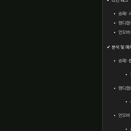
✔ 라인 체크
승패: 
핸디캡:
언오버:
✔ 분석 및 예
승패:
핸디캡(
언오버 