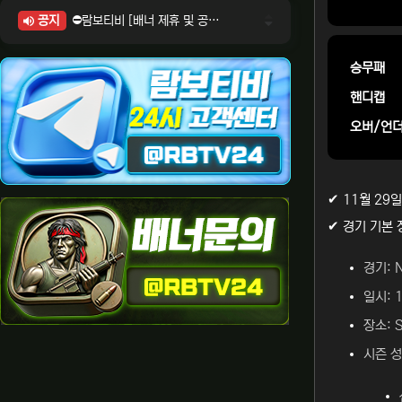
공지
⛔람보티비 [배너 제휴 및 공식 입점 문의 안내]
⛔람보티비 [포인트: 상품전환 및 제휴전환 안내]
⛔람보티비 [정회원 등급UP! 안내사항]
승무패
⛔람보티비 [채팅방 이용시 주의사항]
핸디캡
⛔람보티비 [공식보증업체 안내]
오버/언
✔ 11월 29
✔ 경기 기본 
경기: 
일시: 
장소: 
시즌 