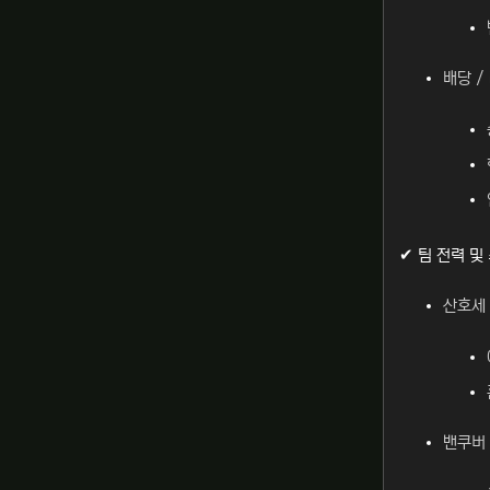
배당 /
✔ 팀 전력 및
산호세
밴쿠버