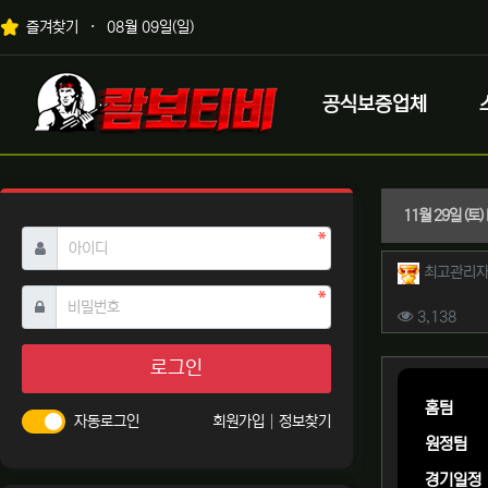
상단 네비
즐겨찾기
08월 09일(일)
메인 메뉴
로고
공식보증업체
11월 29일 (
필수
아이디
작성자 
최고관리
필수
비밀번호
컨텐츠 
조회
3,138
본문
로그인
홈팀
자동로그인
회원가입
정보찾기
원정팀
경기일정