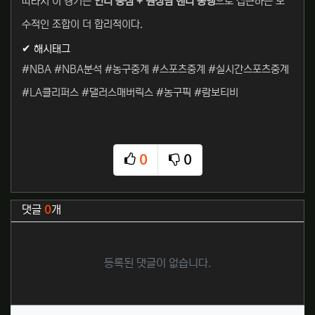
따라서 이 경기는
언더 중심 + 원정팀 핸디 동행
으로 접근하는 보
수적인 조합이 더 합리적이다.
✔ 해시태그
#NBA #NBA분석 #농구중계 #스포츠중계 #실시간스포츠중계
#LA클리퍼스 #댈러스매버릭스 #농구픽 #람보티비
0
0
추천
비추천
관련자료
댓글
0
개
등록된 댓글이 없습니다.