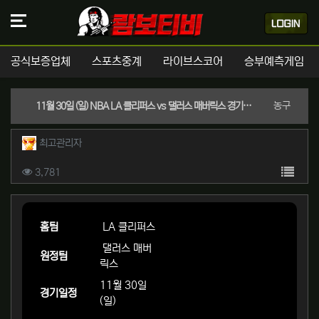
공식보증업체
스포츠중계
라이브스코어
승부예측게임
분류
농구
11월 30일 (일) NBA LA 클리퍼스 vs 댈러스 매버릭스 경기분석 | 실시간 스포츠중계
작성자 정보
작성
최고관리자
컨텐츠 정보
목록
조회
3,781
본문
홈팀
LA 클리퍼스
댈러스 매버
원정팀
릭스
11월 30일
경기일정
(일)