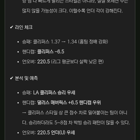
양 팀 다 빠르게 달리는 스타일은 아니라, 실질 포제션 수는
많지 않을 가능성이 크다. 이럴수록 언더 각이 강해진다.
✔ 라인 체크
승패: 클리퍼스 1.37 → 1.34 (홈팀 정배 강화)
핸디캡:
클리퍼스 -6.5
언오버:
220.5
(리그 평균보다 살짝 낮은 편)
✔ 분석 및 예측
승패:
LA 클리퍼스 승리 우세
핸디캡:
댈러스 매버릭스 +6.5 핸디캡 우위
→ 클리퍼스 스타일 상 큰 점수 차로 밀어붙이는 팀이 아니
다. 승리하더라도 5~8점 차 박빙 승리 패턴이 많을 수 있다.
언오버:
220.5 언더(U) 우세