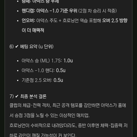
승패:
아약스 승 우세
핸디캡:
아약스 -1.0 기준 우위
(2점 차 승리 시 적중)
언오버:
아약스 주도 + 흐로닝언 역습 포함해
오버 2.5 방향
이 더 매력적
6) ✔ 베팅 요약 (u 단위)
아약스 승 (ML) 1.75:
1.0u
아약스 -1.0 핸디:
0.5u
기준점 2.5 오버:
0.5u
7) ✔ 최종 분석 결론
클럽의 체급·전력 격차, 최근 공격 템포를 감안하면 아약스가 홈에
서 승점 3점을 노릴 수 있는 이상적인 매치업.
흐로닝언이 수비적으로 내려앉더라도, 중반 이후엔 체력·집중력 저
하로 라인이 깨질 가능성이 커 보인다.