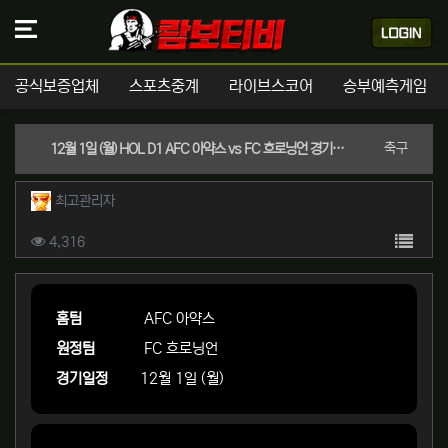
공식보증업체
스포츠중계
라이브스코어
승부예측게임
분류
축구
12월 1일 (월) HOL D1 AFC 아약스 vs FC 흐로닝언 경기분석 | 실시간 스포츠중계
작성자 정보
작성
최고관리자
컨텐츠 정보
목록
조회
4,316
본문
홈팀
AFC 아약스
원정팀
FC 흐로닝언
경기일정
12월 1일 (월)