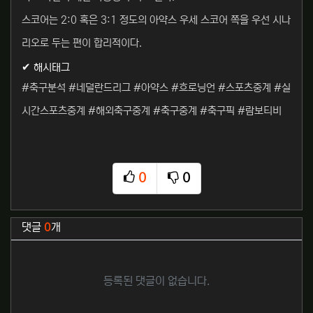
스코어는 2:0 혹은 3:1 정도의 아약스 우세 스코어 쪽을 우선 시나
리오로 두는 편이 합리적이다.
✔ 해시태그
#축구분석 #네덜란드리그 #아약스 #흐로닝언 #스포츠중계 #실
시간스포츠중계 #해외축구중계 #축구중계 #축구픽 #람보티비
0
0
추천
비추천
관련자료
댓글
0
개
등록된 댓글이 없습니다.