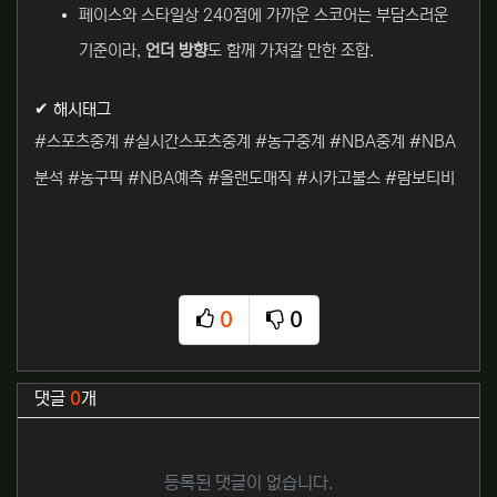
페이스와 스타일상 240점에 가까운 스코어는 부담스러운
기준이라,
언더 방향
도 함께 가져갈 만한 조합.
✔ 해시태그
#스포츠중계 #실시간스포츠중계 #농구중계 #NBA중계 #NBA
분석 #농구픽 #NBA예측 #올랜도매직 #시카고불스 #람보티비
0
0
추천
비추천
관련자료
댓글
0
개
등록된 댓글이 없습니다.