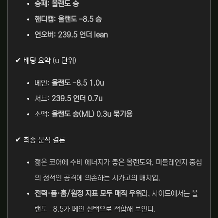
승패:
올랜도 승
핸디캡:
올랜도 -8.5 승
언오버:
239.5 언더 lean
✔ 베팅 요약 (u 단위)
메인:
올랜도 -8.5 1.0u
서브:
239.5 언더 0.7u
소액:
올랜도 승(ML) 0.3u 묶기용
✔ 최종 분석 결론
젊은 코어에 수비 에너지가 좋은 올랜도와, 미들레인지 중심
의 정적인 공격에 의존하는 시카고의 매치업.
전력·폼·홈/원정 지표 모두 매직 우위
라, 사이드에서는 올
랜도 -8.5가 메인 선택으로 적합해 보인다.