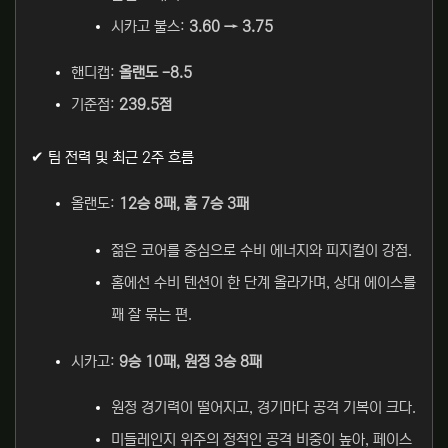
시카고 불스:
3.60 → 3.75
핸디캡:
올랜도 -8.5
기준점:
239.5점
✔ 팀 전력 및 최근 2주 흐름
올랜도:
12승 8패, 홈 7승 3패
젊은 코어를 중심으로 수비 에너지와 피지컬이 강점.
홈에선 수비 텐션이 한 단계 올라가며, 상대 에이스를
꽤 잘 묶는 편.
시카고:
9승 10패, 원정 3승 8패
원정 경기력이 떨어지고, 경기마다 공격 기복이 크다.
미들레인지 위주의 정적인 공격 비중이 높아, 페이스