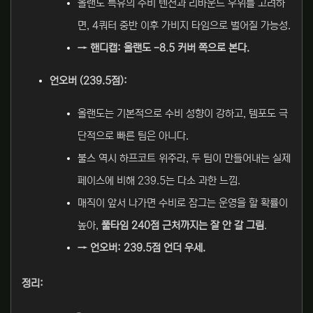
올랜도 특유의 수비 텐션과 리바운드 우위를 고려하
면, 4쿼터 중반 이후 가비지 타임으로 벌어질 가능성.
→ 핸디캡: 올랜도 -8.5 커버 쪽으로 본다.
언오버 (239.5점):
올랜도는 기본적으로 수비 성향이 강하고, 템포도 극
단적으로 빠른 팀은 아니다.
불스 역시 하프코트 위주라, 두 팀이 만들어내는 실제
페이스에 비해 239.5는 다소 과한 느낌.
매직이 앞서 나가면 수비로 잠그는 운영을 할 확률이
높아,
풀타임 240점 근처까지는 잘 안 갈 그림
.
→ 언오버: 239.5점 언더 우세.
정리: