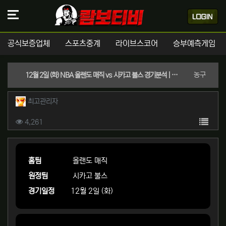
공식보증업체
스포츠중계
라이브스코어
승부예측게임
분류
농구
12월 2일 (화) NBA 올랜도 매직 vs 시카고 불스 경기분석 | 실시간 스포츠중계
작성자 정보
작성
최고관리자
컨텐츠 정보
목록
조회
4,261
본문
홈팀
올랜도 매직
원정팀
시카고 불스
경기일정
12월 2일 (화)