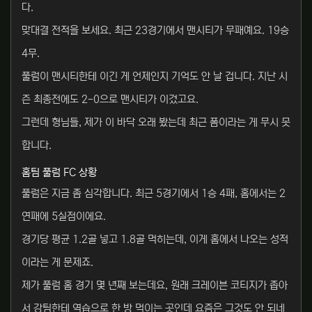
다.
맞대결 전적을 보세요. 최근 23경기에서 맨시티가 무패예요. 19승
4무.
풀럼이 맨시티한테 이긴 게 언제인지 기억도 안 날 겁니다. 지난 시
즌 최종전에도 2-0으로 맨시티가 이겼고요.
그런데 형님들, 제가 이 바닥 오래 봤는데 최근 폼이라는 게 무시 못
합니다.
홈팀 풀럼 FC 상황
풀럼은 지금 좀 심각합니다. 최근 5경기에서 1승 4패, 홈에서는 2
연패에 5실점이에요.
경기당 평균 1.2골 넣고 1.8골 먹히는데, 이게 홈에서 나오는 성적
이라는 게 문제죠.
제가 풀럼 홈 경기 몇 년째 보는데요, 원래 크레이븐 코티지가 좁아
서 강팀한테 역습으로 한 방 먹이는 곳인데 요즘은 그것도 안 되네