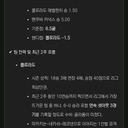
콜로라도 애벌랜치 승 1.50
밴쿠버 커넉스 승 5.00
기준점:
6.5골
핸디캡:
콜로라도 -1.5
✔ 팀 전력 및 최근 2주 흐름
콜로라도
시즌 성적: 18승 3패 연장 4패, 승점 40점으로 리그
최상단권.
최근 2주 동안 10연승까지 찍으면서 리그에서 가장
뜨거운 팀 중 하나. 6–0 승리 포함
연속 셧아웃 3경
기
를 기록할 정도로 수비·골리폼이 미쳤다.
마카키논–네카쉬–레코넨으로 이어지는 1선발 공격