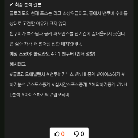
✔ 최종 분석 결론
콜로라도의 현재 포스는 리그 최상위급이고, 홈에서 밴쿠버 수비를
상대로 고전할 이유가 크지 않다.
밴쿠버가 특수팀과 골리 퍼포먼스를 단기간에 끌어올리지 못한다
면 점수 차가 꽤 벌어질 만한 매치업이다.
예상 스코어: 콜로라도 4 : 1 밴쿠버 (언더 성향)
해시태그
#콜로라도애벌랜치 #밴쿠버커넉스 #NHL중계 #아이스하키 #
하키분석 #스포츠중계 #실시간스포츠중계 #해외하키중계 #NH
L분석 #아이스하키픽 #람보티비
0
0