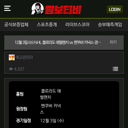
공식보증업체
스포츠중계
라이브스코어
승부예측게임
분류
하키
12월 3일 (수) NHL 콜로라도 애벌랜치 vs 밴쿠버 커넉스 경기분석 | 실시간 스포츠중계
작성자 정보
작성
최고관리자
컨텐츠 정보
목록
조회
4,537
본문
콜로라도 애
홈팀
벌랜치
밴쿠버 커넉
원정팀
스
경기일정
12월 3일 (수)