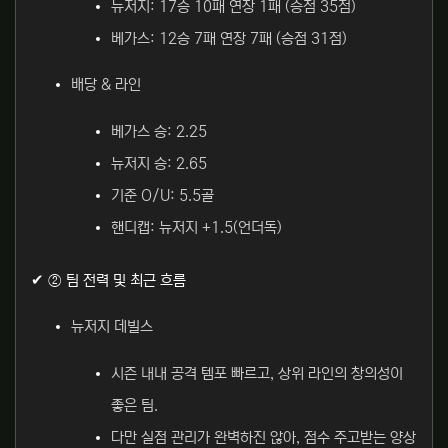
뉴저지: 17승 10패 연장 1패 (승점 35점)
베가스: 12승 7패 연장 7패 (승점 31점)
배당 & 라인
베가스 승: 2.25
뉴저지 승: 2.65
기준 O/U: 5.5골
핸디캡: 뉴저지 +1.5(언더독)
✔ ② 팀 전력 및 최근 흐름
뉴저지 데빌스
시즌 내내 공격 템포 빠르고, 상위 라인의 창의성이
좋은 팀.
다만 실점 관리가 완벽하진 않아, 점수 주고받는 양상