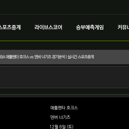
스포츠중계
라이브스코어
승부예측게임
커뮤
) NBA 애틀랜타 호크스 vs 덴버 너기츠 경기분석 | 실시간 스포츠중계
정보
작성
자
정보
애틀랜타 호크스
덴버 너기츠
12월 6일 (토)