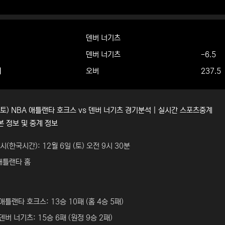
덴버 너기츠
덴버 너기츠
-6.5
더
오버
237.5
 (토) NBA 애틀랜타 호크스 vs 덴버 너기츠 경기분석 | 실시간 스포츠중계
본 정보 및 중계 정보
시(한국시간): 12월 6일 (토) 오전 9시 30분
애틀랜타 홈
애틀랜타 호크스: 13승 10패 (홈 4승 5패)
덴버 너기츠: 15승 6패 (원정 9승 2패)