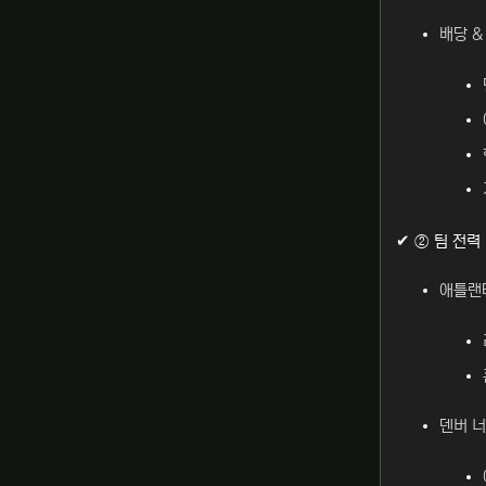
배당 &
✔ ② 팀 전력
애틀랜
덴버 