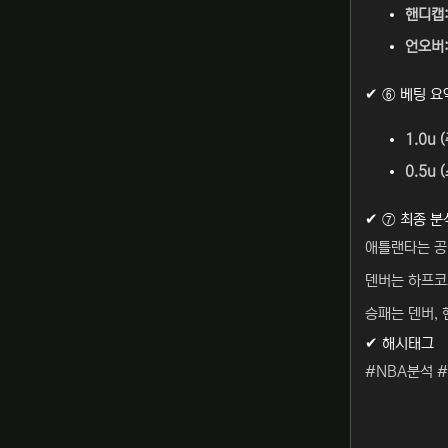
핸디캡
언오버
✔ ⑥ 베팅 요
1.0u
0.5u 
✔ ⑦ 최종 분
애틀랜타는 공
덴버는 하프코
승패는 덴버, 
✔ 해시태그
#NBA분석 