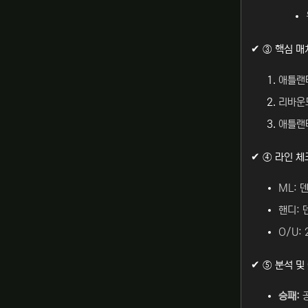
✔ ③ 핵심 
애틀랜타
리바운드
애틀랜타
✔ ④ 라인 체
ML: 덴
핸디: 
O/U:
✔ ⑤ 분석 및
승패:
공