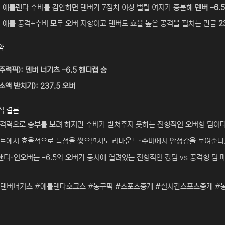
:
애틀랜타 수비를 감안하면 덴버가 7점차 이상 벌릴 여지가 충분해
덴버 -6.
:
애틀 공격+수비 모두 오버 지향이고 덴버도 효율 높은 공격을 펼치는 만큼
2
약
 (주력픽): 덴버 너기츠 -6.5 핸디캡 승
(소액 받치기): 237.5 오버
석 결론
격력으로 승부를 보려 하지만 수비가 받쳐주지 못하는 전형적인 오버형 팀이다
트에서 효율적으로 득점을 쌓으면서도 리바운드·수비에서 안정감을 보여준다
핸디·언오버는 -6.5와 오버가 동시에 열려있는 전형적인 강팀 vs 공격형 팀 
#덴버너기츠 #애틀랜타호크스 #농구픽 #스포츠중계 #실시간스포츠중계 #