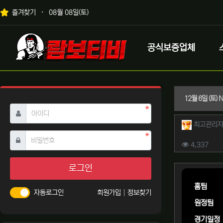
상단 네비
즐겨찾기
08월 08일(토)
메인 메뉴
로고
공식보증업체
12월 6일 (토
필수
아이디
작성자 
최고관리
필수
비밀번호
컨텐츠 
조회
4,337
본문
로그인
홈팀
자동로그인
회원가입
정보찾기
원정팀
경기일정