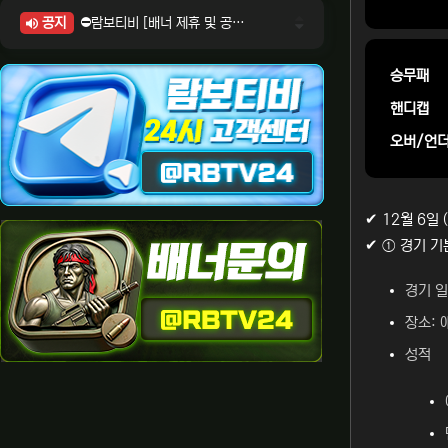
공지
⛔람보티비 [배너 제휴 및 공식 입점 문의 안내]
⛔람보티비 [포인트: 상품전환 및 제휴전환 안내]
⛔람보티비 [정회원 등급UP! 안내사항]
승무패
⛔람보티비 [채팅방 이용시 주의사항]
핸디캡
⛔람보티비 [공식보증업체 안내]
오버/언
✔ 12월 6일
✔ ① 경기 기
경기 일
장소: 
성적