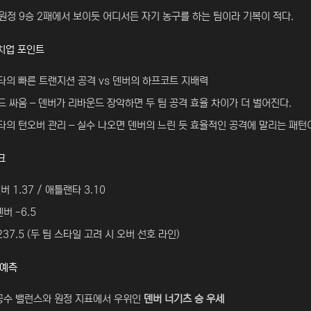
원정 9승 2패에서 보이듯 어디서든 자기 농구를 하는 팀이라 기복이 적다.
매치업 포인트
의 빠른 트랜지션 공격 vs 덴버의 하프코트 지배력
 싸움 – 덴버가 리바운드 장악하면 두 팀 공격 효율 차이가 더 벌어진다.
의 턴오버 관리 – 실수 나오면 덴버의 느린 듯 효율적인 공격에 말리는 패턴
크
버 1.37 / 애틀랜타 3.10
덴버 -6.5
 237.5 (두 팀 스타일 고려 시 오버 선호 라인)
 예측
수 밸런스와 원정 지표에서 우위인
덴버 너기츠 승 우세