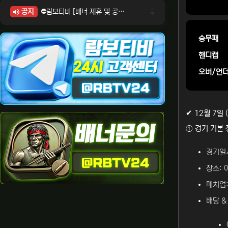
공지
⛔람보티비 [배너 제휴 및 공식 입점 문의 안내]
⛔람보티비 [포인트: 상품전환 및 제휴전환 안내]
⛔람보티비 [정회원 등급UP! 안내사항]
승무패
⛔람보티비 [채팅방 이용시 주의사항]
핸디캡
⛔람보티비 [공식보증업체 안내]
오버/언
✔ 12월 7일
① 경기 기본 
경기일
장소: 
매치업
배당 &