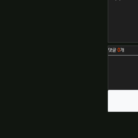
관련자료
댓글
0
개