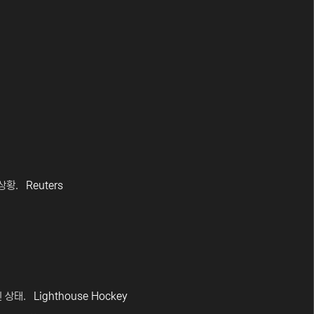
상황.
Reuters
 상태.
Lighthouse Hockey