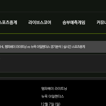
스포츠중계
라이브스코어
승부예측게임
커뮤
) NHL 템파베이 라이트닝 vs 뉴욕 아일랜더스 경기분석 | 실시간 스포츠중계
정보
작성
자
정보
템파베이 라이트닝
뉴욕 아일랜더스
12월 7일 (일)