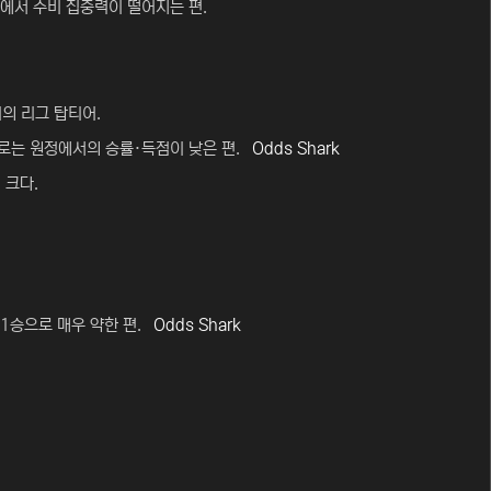
정에서 수비 집중력이 떨어지는 편.
의 리그 탑티어.
으로는 원정에서의 승률·득점이 낮은 편.
Odds Shark
 크다.
 1승으로 매우 약한 편.
Odds Shark