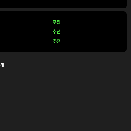
추천
추천
추천
중계