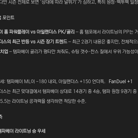
다만 시즌 전체로 보면 ‘상대에 따라 널뛰기’가 심하고, 특히 원정·백투백 일
업 포인트
 홈 파워플레이 vs 아일랜더스 PK/골리
– 홈 템포에서 라이트닝의 PP는 거
스의 최근 반등 vs 시즌 장기 트렌드
– 최근 2경기 내용은 좋지만, 전체적
매치업
– 템파베이 골리가 평타만 쳐줘도, 슈팅 갯수·찬스 질에서 우위 가능성이
세: 템파베이 ML이 -180 내외, 아일랜더스 +150 언더독.
FanDuel
+1
스는 최근 맞대결에서 템파베이 상대로 14경기 중 4승, 탬파 원정 9경기 중
5.5는 라이트닝 공격력을 생각하면 적당한 수준.
측
템파베이 라이트닝 승 우세