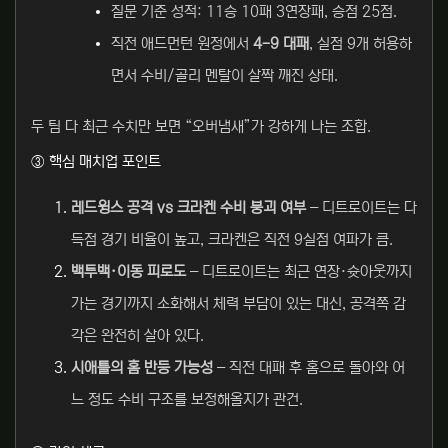
질문 기준 성적: 11승 10패 3연장패, 승점 25점.
직전 애드먼턴 원정에서
4-9 대패
, 실점 9개 허용하
면서 수비/골리 멘탈이 살짝 깨진 상태.
두 팀 다 최근 수치만 보면 “오버냄새”가 강하게 나는 조합.
③ 핵심 매치업 포인트
레드윙스 공격 vs 크라켄 수비 붕괴 여부
– 디트로이트는 다
득점 경기 비율이 높고, 크라켄은 직전 9실점 여파가 큼.
백투백·이동 피로도
– 디트로이트는 최근 연장·슛아웃까지
가는 경기까지 소화해서 체력 부담이 있는 대신, 공격쪽 감
각은 완전히 살아 있다.
시애틀의 홈 반등 가능성
– 직전 대패 후 홈으로 돌아와 어
느 정도 수비 구조를 보정해올지가 관건.