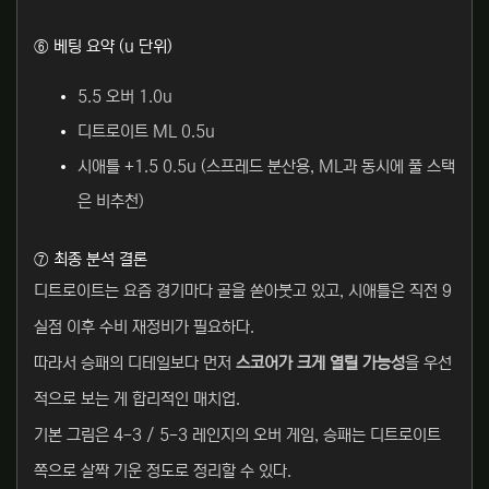
⑥ 베팅 요약 (u 단위)
5.5 오버 1.0u
디트로이트 ML 0.5u
시애틀 +1.5 0.5u (스프레드 분산용, ML과 동시에 풀 스택
은 비추천)
⑦ 최종 분석 결론
디트로이트는 요즘 경기마다 골을 쏟아붓고 있고, 시애틀은 직전 9
실점 이후 수비 재정비가 필요하다.
따라서 승패의 디테일보다 먼저
스코어가 크게 열릴 가능성
을 우선
적으로 보는 게 합리적인 매치업.
기본 그림은 4-3 / 5-3 레인지의 오버 게임, 승패는 디트로이트
쪽으로 살짝 기운 정도로 정리할 수 있다.