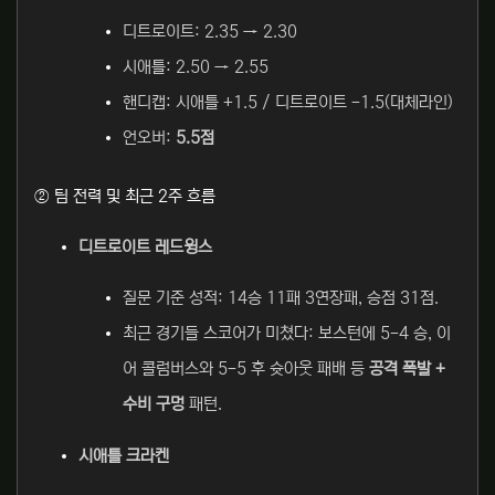
디트로이트: 2.35 → 2.30
시애틀: 2.50 → 2.55
핸디캡: 시애틀 +1.5 / 디트로이트 -1.5(대체라인)
언오버:
5.5점
② 팀 전력 및 최근 2주 흐름
디트로이트 레드윙스
질문 기준 성적: 14승 11패 3연장패, 승점 31점.
최근 경기들 스코어가 미쳤다: 보스턴에 5-4 승, 이
어 콜럼버스와 5-5 후 슛아웃 패배 등
공격 폭발 +
수비 구멍
패턴.
시애틀 크라켄