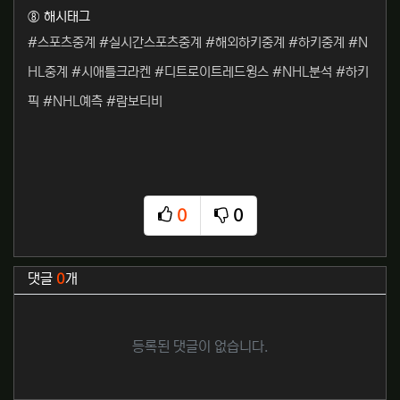
⑧ 해시태그
#스포츠중계 #실시간스포츠중계 #해외하키중계 #하키중계 #N
HL중계 #시애틀크라켄 #디트로이트레드윙스 #NHL분석 #하키
픽 #NHL예측 #람보티비
0
0
추천
비추천
관련자료
댓글
0
개
등록된 댓글이 없습니다.