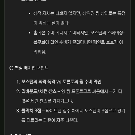
성적 자체는 나쁘지 않지만, 상위권 팀 상대로는 득점
이 막히는 날이 많다.
홈에선 수비 에너지로 버티지만, 보스턴의 스페이싱·
볼무브에 라인 수비가 끌려다니면 페인트 보호가 어
려워짐.
③ 핵심 매치업 포인트
보스턴의 외곽 폭격 vs 토론토의 윙 수비 라인
리바운드/세컨 찬스
– 양 팀 프론트코트 싸움에서 누가 더
많은 세컨 찬스를 가져가느냐.
클러치 3점
– 타이트한 점수 차에서 보스턴이 3점으로 경기
를 터트리는 패턴이 자주 나온다.