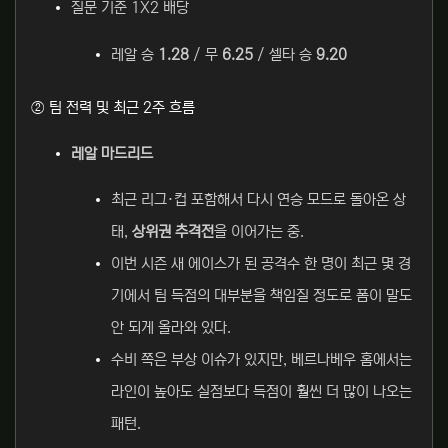
질문 기준 1X2 배당
레알 승
1.28
/ 무
6.25
/ 셀타 승
9.20
② 팀 전력 및 최근 2주 흐름
레알 마드리드
최근 리그·컵 포함해서 다시 연승 모드로 돌아온 상
태,
상위권 추격전
을 이어가는 중.
이번 시즌 새 에이스가 된 공격수 한 명이 최근 몇 경
기에서 팀 득점의 대부분을 책임질 정도로 폼이 말도
안 되게 올라와 있다.
수비 쪽은 부상 이슈가 있지만, 베르나베우 홈에서는
라인이 높아도 실점보다 득점이 훨씬 더 많이 나오는
패턴.