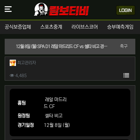
공식보증업체
스포츠중계
라이브스코어
승부예측게임
분류
축구
12월 8일 (월) SPA D1 레알 마드리드 CF vs 셀타 비고 경기분석 | 실시간 스포츠중계
작성자 정보
작성
최고관리자
컨텐츠 정보
목록
조회
4,485
본문
레알 마드리
홈팀
드 CF
원정팀
셀타 비고
경기일정
12월 8일 (월)