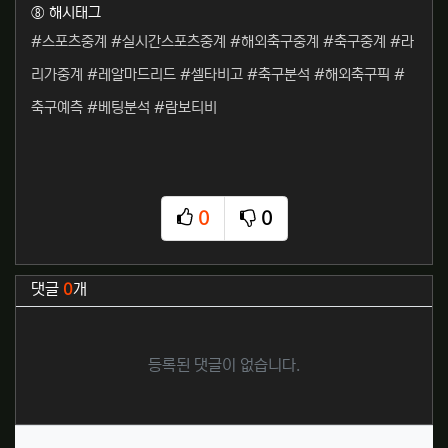
⑧ 해시태그
#스포츠중계 #실시간스포츠중계 #해외축구중계 #축구중계 #라
리가중계 #레알마드리드 #셀타비고 #축구분석 #해외축구픽 #
축구예측 #베팅분석 #람보티비
0
0
추천
비추천
관련자료
댓글
0
개
등록된 댓글이 없습니다.