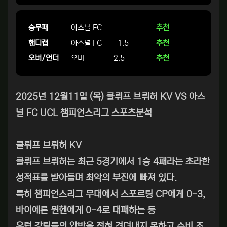
승무패
아스널 FC
추천
핸디캡
아스널 FC
-1.5
추천
오버/언더
오버
2.5
추천
2025년 12월11일 (목) 클뤼프 브뤼허 KV VS 아스
널 FC UCL 챔피언스리그 스포츠분석
클뤼프 브뤼허 KV
클뤼프 브뤼허는 최근 5경기에서 1승 4패라는 초라한
성적표를 받아들며 최악의 부진에 빠져 있다.
특히 챔피언스리그 무대에서 스포르팅 CP에게 0-3,
바이에른 뮌헨에게 0-4로 대패하는 등
유럽 강팀들의 압박을 전혀 견뎌내지 못하고 수비 조