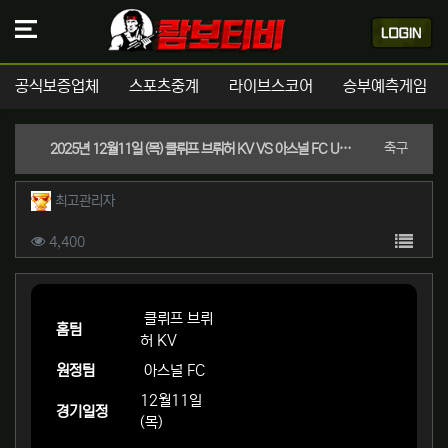
공식보증업체
스포츠중계
라이브스코어
승부예측게임
분류
축구
2025년 12월11일 (목) 클뤼프 브뤼허 KV VS 아스널 FC UCL 챔피언스리그 스포츠분석
작성자 정보
작성
최고관리자
컨텐츠 정보
목록
조회
4,400
본문
클뤼프 브뤼
홈팀
허 KV
원정팀
아스널 FC
12월11일
경기일정
(목)