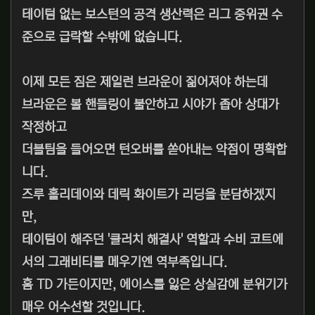
테이텀 없는 보스턴의 공격 생산력은 리그 중위권 수
준으로 급락할 수밖에 없습니다.
이제 모든 짐은 제일런 브라운이 짊어져야 하는데
브라운은 볼 핸들링이 불안하고 시야가 좁아 상대가
작정하고
더블팀을 들어오면 턴오버를 쏟아내는 약점이 명확합
니다.
즈루 홀리데이와 데릭 화이트가 리딩을 분담하겠지
만,
테이텀이 해주던 '클러치 해결사' 역할과 수비 코트에
서의 그래비티를 메우기엔 역부족입니다.
홈 TD 가든이지만, 에이스를 잃은 상실감에 분위기가
매우 어수선할 것입니다.