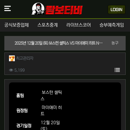
공식보증업체
스포츠중계
라이브스코어
승부예측게임
분류
농구
2025년 12월 20일 (토) 보스턴 셀틱스 VS 마이애미 히트 NBA 스포츠분석
작성자 정보
작성
최고관리자
컨텐츠 정보
목록
조회
5,199
본문
보스턴 셀틱
홈팀
스
마이애미 히
원정팀
트
12월 20일
경기일정
(토)