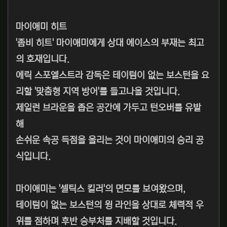
마이애미 히트
'좀비 히트' 마이애미에게 상대 에이스의 부재는 최고
의 호재입니다.
에릭 스포엘스트라 감독은 테이텀이 없는 보스턴을 요
리할 '맞춤형 지역 방어'를 들고나올 것입니다.
제일런 브라운을 좁은 공간에 가두고 턴오버를 유발
해
손쉬운 속공 득점을 올리는 것이 마이애미의 승리 공
식입니다.
마이애미는 '셀틱스 킬러'의 면모를 보여왔으며,
테이텀이 없는 보스턴의 윙 라인을 상대로 체력적 우
위를 점하며 후반 승부처를 지배할 것입니다.