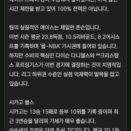
시간 제한을 받고 있어 100% 전력은 아닙니다.
팀의 실질적인 에이스는 제일런 존슨입니다.
이번 시즌 평균 23.8득점, 10.5리바운드, 8.2어시스
트를 기록하며 '올-NBA' 가시권에 들어와 있습니다.
하지만 수비의 핵심인 다이슨 다니엘스와 **크리스탑
스 포르징기스가 이번 경기에 결장하는 것이 치명적입
니다. 리그 하위권 수준인 실점 억제력이 발목을 잡고
있습니다.
시카고 불스
시카고는 13승 15패로 동부 10위를 기록 중이며 최
근 3연승을 달리며 기세가 매우 좋습니다.
상승세의 주역은 단연 조쉬 기디입니다. 평균 20.1득