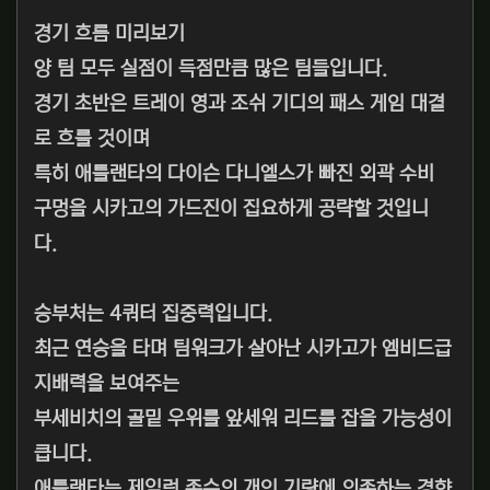
경기 흐름 미리보기
양 팀 모두 실점이 득점만큼 많은 팀들입니다.
경기 초반은 트레이 영과 조쉬 기디의 패스 게임 대결
로 흐를 것이며
특히 애틀랜타의 다이슨 다니엘스가 빠진 외곽 수비
구멍을 시카고의 가드진이 집요하게 공략할 것입니
다.
승부처는 4쿼터 집중력입니다.
최근 연승을 타며 팀워크가 살아난 시카고가 엠비드급
지배력을 보여주는
부세비치의 골밑 우위를 앞세워 리드를 잡을 가능성이
큽니다.
애틀랜타는 제일런 존슨의 개인 기량에 의존하는 경향