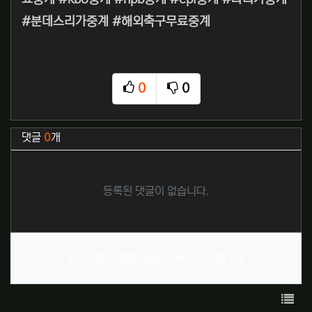
#분데스리가중계 #해외축구무료중계
0
0
추천
비추천
관련자료
댓글
0
개
등록된 댓글이 없습니다.
로그인한 회원만 댓글 등록이 가능합니다.
목록