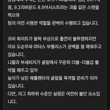
점, 9.2리바운드 8.9어시스트라는 괴물 같은 스탯을
찍으며
팀의 야전 사령관 역할을 완벽히 수행하고 있습니다.
코비 화이트가 발목 부상으로 출전이 불투명하지만
아요 도순무와 마타스 부젤리스가 공백을 잘 메워주고
있습니다.
니콜라 부세비치가 골밑에서 꾸준히 더블-더블급 활
약을 해주고 있어
높이가 낮은 애틀랜타의 골밑을 폭격할 준비가 되어
있습니다.
다만, 리그 최하위 수준인 실점은 여전히 불안 요소입
니다.