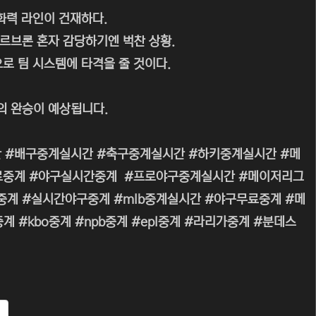
 화력 라인이 건재하다.
. 르브론 혼자 감당하기엔 벅찬 상황.
로 팀 시스템에 타격을 줄 것이다.
의 완승이 예상됩니다.
 #배구중계실시간 #축구중계실시간 #하키중계실시간 #메
무료중계 #야구실시간중계 #프로야구중계실시간 #메이저리그
 #생중계 #실시간야구중계 #mlb중계실시간 #야구무료중계 #메
#kbo중계 #npb중계 #epl중계 #라리가중계 #분데스