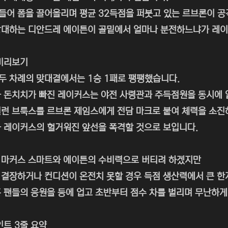
 들어 폼을 끌어올리며 평균 32득점을 퍼붓고 있는 르브론이 
상대하는 디안드레 에이튼이 골밑에서 얼마나 분전하느냐가 레이
미리보기
 두 차례의 맞대결에서는 1승 1패로 팽팽했습니다.
 돈치치가 빠진 레이커스는 야전 사령관과 주득점원을 동시에 
런 브룩스를 르브론 제임스에게 전담 마크로 붙여 체력을 소진
 레이커스의 헐거워진 앞선을 폭격할 것으로 보입니다.
 마커스 스마트와 에이튼의 수비력으로 버티려 하겠지만
결장하거나 컨디션이 온전치 못할 경우 득점 생산력에서 큰 한
 팬들의 응원을 등에 업고 초반부터 점수 차를 벌리며 무난하게
인트 3줄 요약