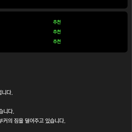
추천
추천
추천
섭니다.
습니다.
부커의 짐을 덜어주고 있습니다.