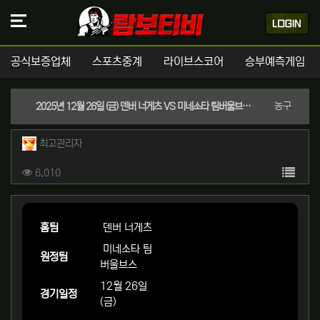
공식보증업체
스포츠중계
라이브스코어
승부예측게임
분류
농구
2025년 12월 26일 (금) 덴버 너게츠 VS 미네소타 팀버울브스 NBA 스포츠분석
작성자 정보
작성
최고관리자
컨텐츠 정보
목록
조회
6,010
본문
홈팀
덴버 너게츠
미네소타 팀
원정팀
버울브스
12월 26일
경기일정
(금)