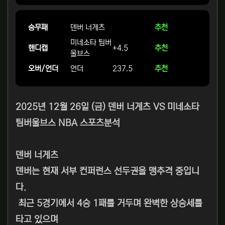
승무패
덴버 너게츠
추천
미네소타 팀버
핸디캡
+4.5
추천
울브스
오버/언더
언더
237.5
추천
2025년 12월 26일 (금) 덴버 너게츠 VS 미네소타
팀버울브스 NBA 스포츠분석
덴버 너게츠
덴버는 현재 서부 컨퍼런스 선두권을 맹추격 중입니
다.
최근 5경기에서 4승 1패를 거두며 완벽한 상승세를
타고 있으며