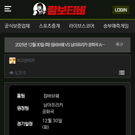
공식보증업체
스포츠중계
라이브스코어
승부예측게임
분류
축구
2025년 12월 30일 (화) 짐바브웨 VS 남아프리카 공화국 AFCON 스포츠분석
작성자 정보
작성
최고관리자
컨텐츠 정보
목록
조회
5,315
본문
홈팀
짐바브웨
남아프리카
원정팀
공화국
12월 30일
경기일정
(화)