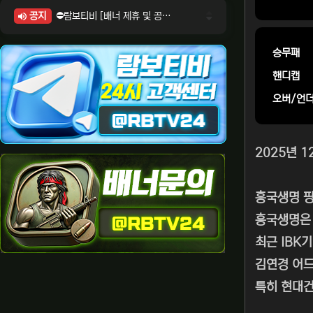
공지
⛔람보티비 [배너 제휴 및 공식 입점 문의 안내]
⛔람보티비 [포인트: 상품전환 및 제휴전환 안내]
⛔람보티비 [정회원 등급UP! 안내사항]
승무패
⛔람보티비 [채팅방 이용시 주의사항]
핸디캡
⛔람보티비 [공식보증업체 안내]
오버/언
2025년 
흥국생명 
흥국생명은 
최근 IBK
김연경 어드
특히 현대건