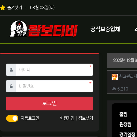
상단 네비
즐겨찾기
08월 08일(토)
메인 메뉴
로고
공식보증업체
2025년 12월
필수
아이디
작성자 
최고관리
필수
비밀번호
컨텐츠 
조회
5,210
본문
로그인
홈팀
자동로그인
회원가입
정보찾기
원정팀
경기일정