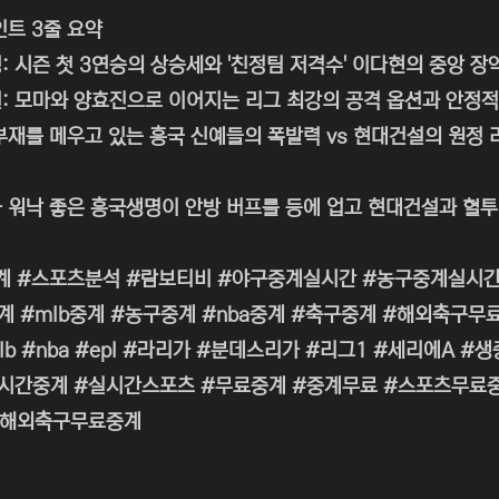
인트 3줄 요약
: 시즌 첫 3연승의 상승세와 '친정팀 저격수' 이다현의 중앙 장
: 모마와 양효진으로 이어지는 리그 최강의 공격 옵션과 안정적
부재를 메우고 있는 흥국 신예들의 폭발력 vs 현대건설의 원정 
 워낙 좋은 흥국생명이 안방 버프를 등에 업고 현대건설과 혈투
계 #스포츠분석 #람보티비 #야구중계실시간 #농구중계실시간
계 #mlb중계 #농구중계 #nba중계 #축구중계 #해외축구
lb #nba #epl #라리가 #분데스리가 #리그1 #세리에A
간중계 #실시간스포츠 #무료중계 #중계무료 #스포츠무료중계 
#해외축구무료중계