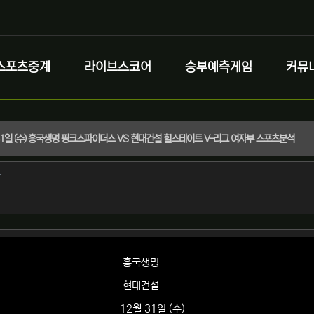
스포츠중계
라이브스코어
승부예측게임
커뮤
 31일 (수) 흥국생명 핑크스파이더스 VS 현대건설 힐스테이트 V-리그 여자부 스포츠분석
정보
작성
자
정보
흥국생명
현대건설
12월 31일 (수)