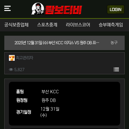
공식보증업체
스포츠중계
라이브스코어
승부예측게임
분류
농구
2025년 12월 31일 (수) 부산 KCC 이지스 VS 원주 DB 프로미 KBL 스포츠분석
작성자 정보
작성
최고관리자
컨텐츠 정보
목록
조회
5,827
본문
홈팀
부산 KCC
원정팀
원주 DB
12월 31일
경기일정
(수)